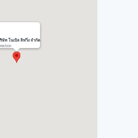
ริษัท โนเบิล ลิฟวิ่ง จำกัด
irection