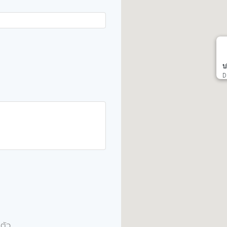
บ
D
ตัว