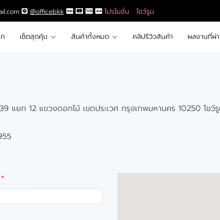
โปรโมชั่น
โชว์รูม
ail.com
@officebkk
รก
เซ็ตสุดคุ้ม
สินค้าทั้งหมด
คลิปรีวิวสินค้า
ผลงานที่ผ่
 39 แยก 12 แขวงดอกไม้ เขตประเวศ กรุงเทพมหานคร 10250 โชว์ร
955