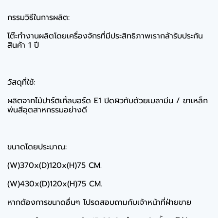
กรรมวิธีในการผลิต:
โต๊ะทำงานผลิตโดยเครื่องจักรที่มีประสิทธิภาพเรากล้ารับประกัน
สินค้า 1 ปี
วัสดุที่ใช้:
ผลิตจากไม้ปาร์ติเกิ้ลบอร์ด E1 ปิดผิวทับด้วยเมลามีน / ขาเหล็ก
พ่นสีอุตสาหกรรมอย่างดี
ขนาดโดยประมาณ:
(W)370x(D)120x(H)75 CM.
(W)430x(D)120x(H)75 CM.
หากต้องการขนาดอื่นๆ โปรดสอบถามกับเจ้าหน้าที่ฝ่ายขาย