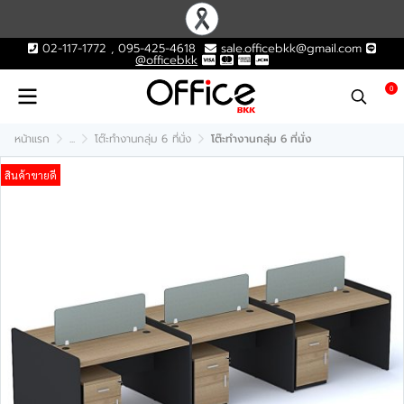
02-117-1772 , 095-425-4618
sale.officebkk@gmail.com
@officebkk
0
หน้าแรก
...
โต๊ะทำงานกลุ่ม 6 ที่นั่ง
โต๊ะทำงานกลุ่ม 6 ที่นั่ง
สินค้าขายดี