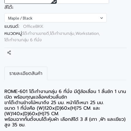
สีโต๊ะ
Maple / Black
แบรนด์:
OfficeBKK
หมวดหมู่:
โต๊ะทำงานขายดี
,
โต๊ะทำงานกลุ่ม,Workstation
,
โต๊ะทำงานกลุ่ม 6 ที่นั่ง
แชร์
รายละเอียดสินค้า
ROME-601 โต๊ะทำงานกลุ่ม 6 ที่นั่ง มีตู้ล้อเลื่อน 1 ลิ้นชัก 1 บาน
เปิด พร้อมกุญแจล็อคส่วนลิ้นชัก
ขาโต๊ะด้านข้างไม้หนาถึง 25 มม. หน้าโต๊ะหนา 25 มม.
ขนาด 1 ที่นั่งคือ (W)120x(D)60x(H)75 CM. และ
(W)140x(D)60x(H)75 CM.
พร้อมฉากกั้นตั้งบนโต๊ะหุ้มผ้า เลือกสีได้ 3 สี (เทา ,ฟ้า และเขียว)
สูง 35 ซม.