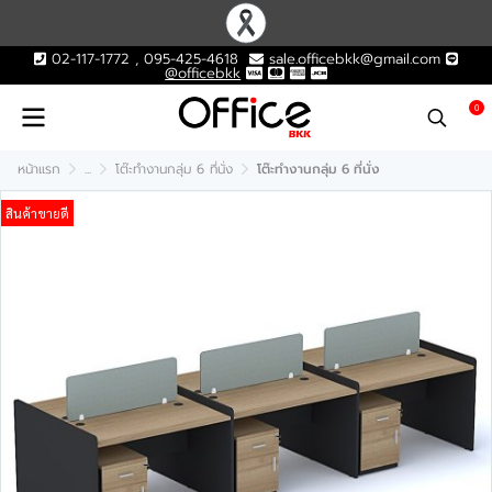
02-117-1772 , 095-425-4618
sale.officebkk@gmail.com
@officebkk
0
หน้าแรก
...
โต๊ะทำงานกลุ่ม 6 ที่นั่ง
โต๊ะทำงานกลุ่ม 6 ที่นั่ง
สินค้าขายดี