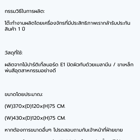
กรรมวิธีในการผลิต:
โต๊ะทำงานผลิตโดยเครื่องจักรที่มีประสิทธิภาพเรากล้ารับประกัน
สินค้า 1 ปี
วัสดุที่ใช้:
ผลิตจากไม้ปาร์ติเกิ้ลบอร์ด E1 ปิดผิวทับด้วยเมลามีน / ขาเหล็ก
พ่นสีอุตสาหกรรมอย่างดี
ขนาดโดยประมาณ:
(W)370x(D)120x(H)75 CM.
(W)430x(D)120x(H)75 CM.
หากต้องการขนาดอื่นๆ โปรดสอบถามกับเจ้าหน้าที่ฝ่ายขาย