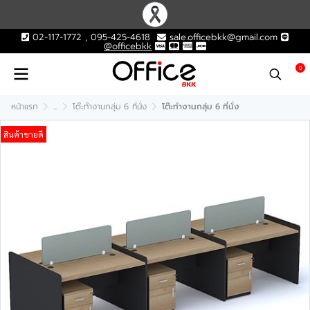
02-117-1772 , 095-425-4618
sale.officebkk@gmail.com
@officebkk
0
หน้าแรก
...
โต๊ะทำงานกลุ่ม 6 ที่นั่ง
โต๊ะทำงานกลุ่ม 6 ที่นั่ง
สินค้าขายดี