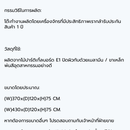
กรรมวิธีในการผลิต:
โต๊ะทำงานผลิตโดยเครื่องจักรที่มีประสิทธิภาพเรากล้ารับประกัน
สินค้า 1 ปี
วัสดุที่ใช้:
ผลิตจากไม้ปาร์ติเกิ้ลบอร์ด E1 ปิดผิวทับด้วยเมลามีน / ขาเหล็ก
พ่นสีอุตสาหกรรมอย่างดี
ขนาดโดยประมาณ:
(W)370x(D)120x(H)75 CM.
(W)430x(D)120x(H)75 CM.
หากต้องการขนาดอื่นๆ โปรดสอบถามกับเจ้าหน้าที่ฝ่ายขาย