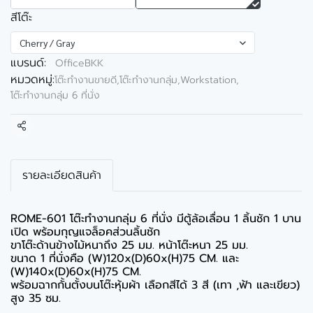
สีโต๊ะ
Cherry / Gray
แบรนด์:
OfficeBKK
หมวดหมู่:
โต๊ะทำงานขายดี
,
โต๊ะทำงานกลุ่ม,Workstation
,
โต๊ะทำงานกลุ่ม 6 ที่นั่ง
แชร์
รายละเอียดสินค้า
ROME-601 โต๊ะทำงานกลุ่ม 6 ที่นั่ง มีตู้ล้อเลื่อน 1 ลิ้นชัก 1 บาน
เปิด พร้อมกุญแจล็อคส่วนลิ้นชัก
ขาโต๊ะด้านข้างไม้หนาถึง 25 มม. หน้าโต๊ะหนา 25 มม.
ขนาด 1 ที่นั่งคือ (W)120x(D)60x(H)75 CM. และ
(W)140x(D)60x(H)75 CM.
พร้อมฉากกั้นตั้งบนโต๊ะหุ้มผ้า เลือกสีได้ 3 สี (เทา ,ฟ้า และเขียว)
สูง 35 ซม.