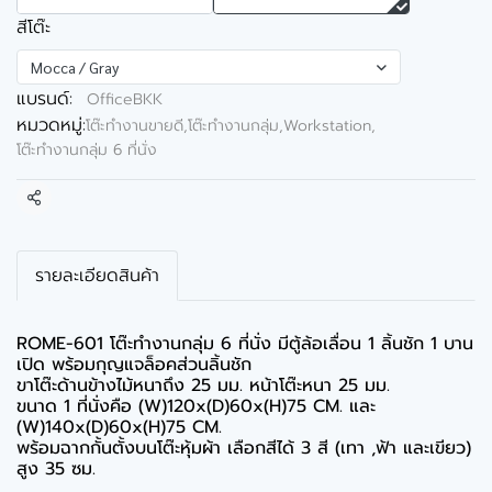
สีโต๊ะ
Mocca / Gray
แบรนด์:
OfficeBKK
หมวดหมู่:
โต๊ะทำงานขายดี
,
โต๊ะทำงานกลุ่ม,Workstation
,
โต๊ะทำงานกลุ่ม 6 ที่นั่ง
แชร์
รายละเอียดสินค้า
ROME-601 โต๊ะทำงานกลุ่ม 6 ที่นั่ง มีตู้ล้อเลื่อน 1 ลิ้นชัก 1 บาน
เปิด พร้อมกุญแจล็อคส่วนลิ้นชัก
ขาโต๊ะด้านข้างไม้หนาถึง 25 มม. หน้าโต๊ะหนา 25 มม.
ขนาด 1 ที่นั่งคือ (W)120x(D)60x(H)75 CM. และ
(W)140x(D)60x(H)75 CM.
พร้อมฉากกั้นตั้งบนโต๊ะหุ้มผ้า เลือกสีได้ 3 สี (เทา ,ฟ้า และเขียว)
สูง 35 ซม.