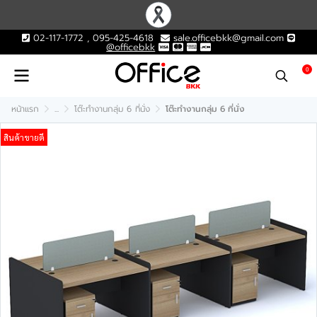
02-117-1772 , 095-425-4618
sale.officebkk@gmail.com
@officebkk
0
หน้าแรก
...
โต๊ะทำงานกลุ่ม 6 ที่นั่ง
โต๊ะทำงานกลุ่ม 6 ที่นั่ง
สินค้าขายดี