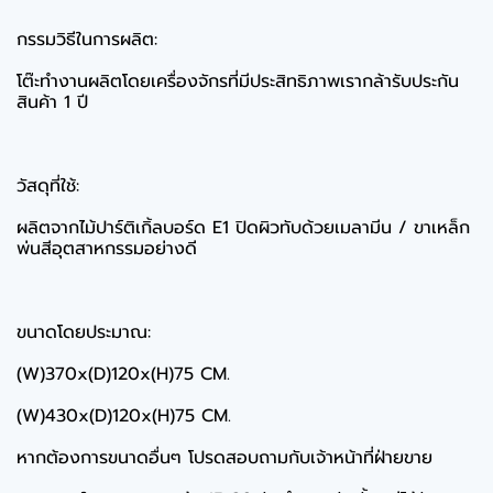
กรรมวิธีในการผลิต:
โต๊ะทำงานผลิตโดยเครื่องจักรที่มีประสิทธิภาพเรากล้ารับประกัน
สินค้า 1 ปี
วัสดุที่ใช้:
ผลิตจากไม้ปาร์ติเกิ้ลบอร์ด E1 ปิดผิวทับด้วยเมลามีน / ขาเหล็ก
พ่นสีอุตสาหกรรมอย่างดี
ขนาดโดยประมาณ:
(W)370x(D)120x(H)75 CM.
(W)430x(D)120x(H)75 CM.
หากต้องการขนาดอื่นๆ โปรดสอบถามกับเจ้าหน้าที่ฝ่ายขาย