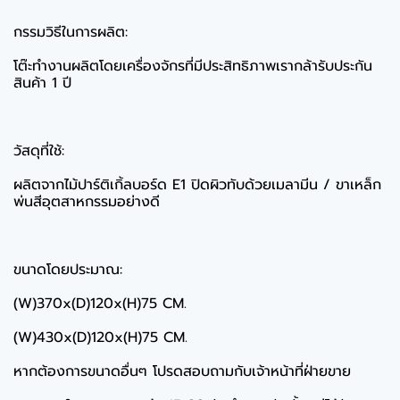
กรรมวิธีในการผลิต:
โต๊ะทำงานผลิตโดยเครื่องจักรที่มีประสิทธิภาพเรากล้ารับประกัน
สินค้า 1 ปี
วัสดุที่ใช้:
ผลิตจากไม้ปาร์ติเกิ้ลบอร์ด E1 ปิดผิวทับด้วยเมลามีน / ขาเหล็ก
พ่นสีอุตสาหกรรมอย่างดี
ขนาดโดยประมาณ:
(W)370x(D)120x(H)75 CM.
(W)430x(D)120x(H)75 CM.
หากต้องการขนาดอื่นๆ โปรดสอบถามกับเจ้าหน้าที่ฝ่ายขาย