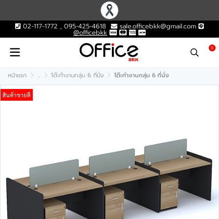
02-117-1772 , 095-425-4618
sale.officebkk@gmail.com
@officebkk
0
หน้าแรก
...
โต๊ะทำงานกลุ่ม 6 ที่นั่ง
โต๊ะทำงานกลุ่ม 6 ที่นั่ง
สินค้าขายดี