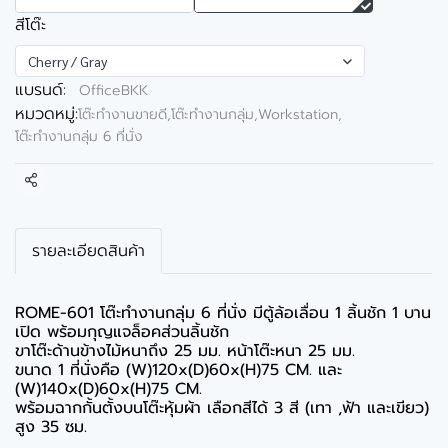
สีโต๊ะ
Cherry / Gray
แบรนด์:
OfficeBKK
หมวดหมู่:
โต๊ะทำงานขายดี
,
โต๊ะทำงานกลุ่ม,Workstation
,
โต๊ะทำงานกลุ่ม 6 ที่นั่ง
แชร์
รายละเอียดสินค้า
ROME-601 โต๊ะทำงานกลุ่ม 6 ที่นั่ง มีตู้ล้อเลื่อน 1 ลิ้นชัก 1 บาน
เปิด พร้อมกุญแจล็อคส่วนลิ้นชัก
ขาโต๊ะด้านข้างไม้หนาถึง 25 มม. หน้าโต๊ะหนา 25 มม.
ขนาด 1 ที่นั่งคือ (W)120x(D)60x(H)75 CM. และ
(W)140x(D)60x(H)75 CM.
พร้อมฉากกั้นตั้งบนโต๊ะหุ้มผ้า เลือกสีได้ 3 สี (เทา ,ฟ้า และเขียว)
สูง 35 ซม.