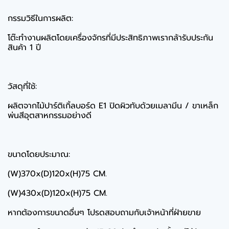
กรรมวิธีในการผลิต:
โต๊ะทำงานผลิตโดยเครื่องจักรที่มีประสิทธิภาพเรากล้ารับประกัน
สินค้า 1 ปี
วัสดุที่ใช้:
ผลิตจากไม้ปาร์ติเกิ้ลบอร์ด E1 ปิดผิวทับด้วยเมลามีน / ขาเหล็ก
พ่นสีอุตสาหกรรมอย่างดี
ขนาดโดยประมาณ:
(W)370x(D)120x(H)75 CM.
(W)430x(D)120x(H)75 CM.
หากต้องการขนาดอื่นๆ โปรดสอบถามกับเจ้าหน้าที่ฝ่ายขาย