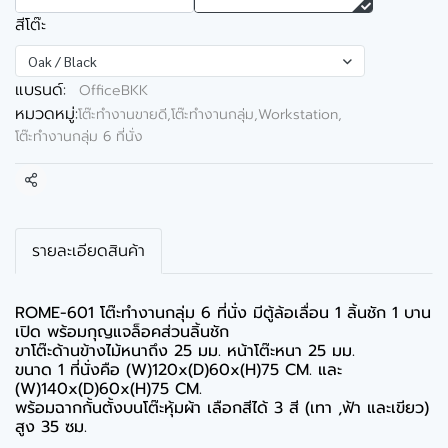
สีโต๊ะ
Oak / Black
แบรนด์:
OfficeBKK
หมวดหมู่:
โต๊ะทำงานขายดี
,
โต๊ะทำงานกลุ่ม,Workstation
,
โต๊ะทำงานกลุ่ม 6 ที่นั่ง
แชร์
รายละเอียดสินค้า
ROME-601 โต๊ะทำงานกลุ่ม 6 ที่นั่ง มีตู้ล้อเลื่อน 1 ลิ้นชัก 1 บาน
เปิด พร้อมกุญแจล็อคส่วนลิ้นชัก
ขาโต๊ะด้านข้างไม้หนาถึง 25 มม. หน้าโต๊ะหนา 25 มม.
ขนาด 1 ที่นั่งคือ (W)120x(D)60x(H)75 CM. และ
(W)140x(D)60x(H)75 CM.
พร้อมฉากกั้นตั้งบนโต๊ะหุ้มผ้า เลือกสีได้ 3 สี (เทา ,ฟ้า และเขียว)
สูง 35 ซม.