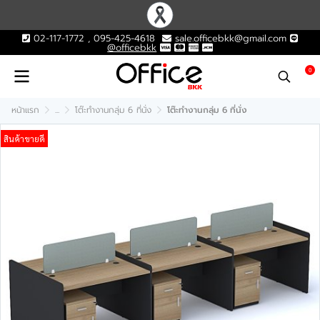
02-117-1772 , 095-425-4618
sale.officebkk@gmail.com
@officebkk
0
หน้าแรก
...
โต๊ะทำงานกลุ่ม 6 ที่นั่ง
โต๊ะทำงานกลุ่ม 6 ที่นั่ง
สินค้าขายดี