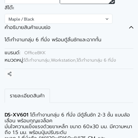
สีโต๊ะ
Maple / Black
คำอธิบายสินค้าแบบย่อ
โต๊ะทำงานกลุ่ม 6 ที่นั่ง พร้อมตู้ลิ้นชักและฉากกั้น
แบรนด์:
OfficeBKK
หมวดหมู่:
โต๊ะทำงานกลุ่ม,Workstation
,
โต๊ะทำงานกลุ่ม 6 ที่นั่ง
แชร์
รายละเอียดสินค้า
DS-XV601
โต๊ะทำงานกลุ่ม 6 ที่นั่ง มีตู้ลิ้นชัก 2-3 ชั้น แบบล้อ
เลื่อน พร้อมกุญแจล็อค
มั่นใจความแข็งแรงด้วยขาเหล็ก ขนาด 60x30 มม. มีความหนา
ถึง 1.5 มม. พร้อมปุ่มปรับระดับ