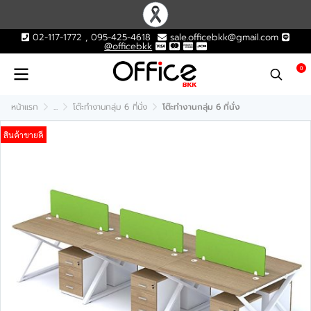
02-117-1772 , 095-425-4618
sale.officebkk@gmail.com
@officebkk
0
หน้าแรก
...
โต๊ะทำงานกลุ่ม 6 ที่นั่ง
โต๊ะทำงานกลุ่ม 6 ที่นั่ง
สินค้าขายดี