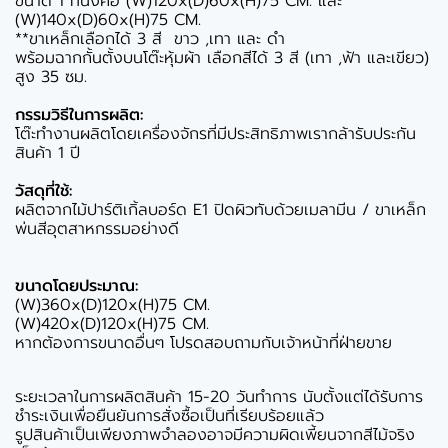
ขนาด 1 ที่นั่งคือ (W)120x(D)60x(H)75 CM. และ
(W)140x(D)60x(H)75 CM.
**ขาเหล็กเลือกได้ 3 สี ขาว ,เทา และ ดำ
พร้อมฉากกั้นตั้งบนโต๊ะหุ้มผ้า เลือกสีได้ 3 สี (เทา ,ฟ้า และเขียว)
สูง 35 ซม.
กรรมวิธีในการผลิต:
โต๊ะทำงานผลิตโดยเครื่องจักรที่มีประสิทธิภาพเรากล้ารับประกัน
สินค้า 1 ปี
วัสดุที่ใช้:
ผลิตจากไม้ปาร์ติเกิ้ลบอร์ด E1 ปิดผิวทับด้วยเมลามีน / ขาเหล็ก
พ่นสีอุตสาหกรรมอย่างดี
ขนาดโดยประมาณ:
(W)360x(D)120x(H)75 CM.
(W)420x(D)120x(H)75 CM.
หากต้องการขนาดอื่นๆ โปรดสอบถามกับเจ้าหน้าที่ฝ่ายขาย
ระยะเวลาในการผลิตสินค้า 15-20 วันทำการ นับตั้งแต่ได้รับการ
ชำระเงินเพื่อยืนยันการสั่งซื้อเป็นที่เรียบร้อยแล้ว
รูปสินค้าเป็นเพียงภาพจำลองอาจมีความผิดเพี้ยนจากสีไม้จริง