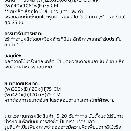
ขนาด 1 ที่นั่งคือ (W)120x(D)60x(H)75 CM. และ
(W)140x(D)60x(H)75 CM.
**ขาเหล็กเลือกได้ 3 สี ขาว ,เทา และ ดำ
พร้อมฉากกั้นตั้งบนโต๊ะหุ้มผ้า เลือกสีได้ 3 สี (เทา ,ฟ้า และเขียว)
สูง 35 ซม.
กรรมวิธีในการผลิต:
โต๊ะทำงานผลิตโดยเครื่องจักรที่มีประสิทธิภาพเรากล้ารับประกัน
สินค้า 1 ปี
วัสดุที่ใช้:
ผลิตจากไม้ปาร์ติเกิ้ลบอร์ด E1 ปิดผิวทับด้วยเมลามีน / ขาเหล็ก
พ่นสีอุตสาหกรรมอย่างดี
ขนาดโดยประมาณ:
(W)360x(D)120x(H)75 CM.
(W)420x(D)120x(H)75 CM.
หากต้องการขนาดอื่นๆ โปรดสอบถามกับเจ้าหน้าที่ฝ่ายขาย
ระยะเวลาในการผลิตสินค้า 15-20 วันทำการ นับตั้งแต่ได้รับการ
ชำระเงินเพื่อยืนยันการสั่งซื้อเป็นที่เรียบร้อยแล้ว
รูปสินค้าเป็นเพียงภาพจำลองอาจมีความผิดเพี้ยนจากสีไม้จริง