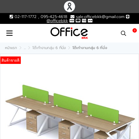
02-117-1772 , 095-425-4618
sale.officebkk@gmail.com
@officebkk
0
หน้าแรก
...
โต๊ะทำงานกลุ่ม 6 ที่นั่ง
โต๊ะทำงานกลุ่ม 6 ที่นั่ง
สินค้าขายดี