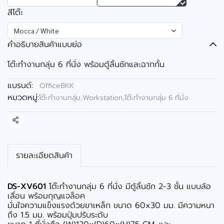
สีโต๊ะ
Mocca / White
คำอธิบายสินค้าแบบย่อ
โต๊ะทำงานกลุ่ม 6 ที่นั่ง พร้อมตู้ลิ้นชักและฉากกั้น
แบรนด์:
OfficeBKK
หมวดหมู่:
โต๊ะทำงานกลุ่ม,Workstation
,
โต๊ะทำงานกลุ่ม 6 ที่นั่ง
แชร์
รายละเอียดสินค้า
DS-XV601
โต๊ะทำงานกลุ่ม 6 ที่นั่ง มีตู้ลิ้นชัก 2-3 ชั้น แบบล้อ
เลื่อน พร้อมกุญแจล็อค
มั่นใจความแข็งแรงด้วยขาเหล็ก ขนาด 60x30 มม. มีความหนา
ถึง 1.5 มม. พร้อมปุ่มปรับระดับ