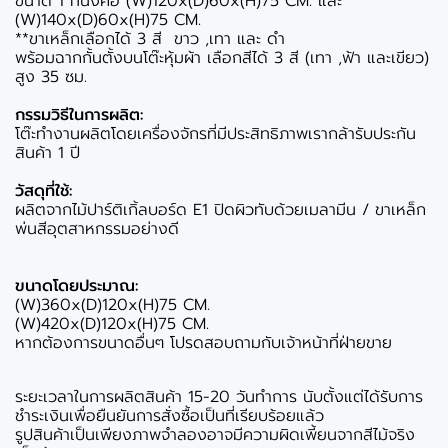
ขนาด 1 ที่นั่งคือ (W)120x(D)60x(H)75 CM. และ
(W)140x(D)60x(H)75 CM.
**ขาเหล็กเลือกได้ 3 สี ขาว ,เทา และ ดำ
พร้อมฉากกั้นตั้งบนโต๊ะหุ้มผ้า เลือกสีได้ 3 สี (เทา ,ฟ้า และเขียว)
สูง 35 ซม.
กรรมวิธีในการผลิต:
โต๊ะทำงานผลิตโดยเครื่องจักรที่มีประสิทธิภาพเรากล้ารับประกัน
สินค้า 1 ปี
วัสดุที่ใช้:
ผลิตจากไม้ปาร์ติเกิ้ลบอร์ด E1 ปิดผิวทับด้วยเมลามีน / ขาเหล็ก
พ่นสีอุตสาหกรรมอย่างดี
ขนาดโดยประมาณ:
(W)360x(D)120x(H)75 CM.
(W)420x(D)120x(H)75 CM.
หากต้องการขนาดอื่นๆ โปรดสอบถามกับเจ้าหน้าที่ฝ่ายขาย
ระยะเวลาในการผลิตสินค้า 15-20 วันทำการ นับตั้งแต่ได้รับการ
ชำระเงินเพื่อยืนยันการสั่งซื้อเป็นที่เรียบร้อยแล้ว
รูปสินค้าเป็นเพียงภาพจำลองอาจมีความผิดเพี้ยนจากสีไม้จริง