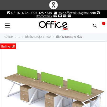
02-117-1772 , 095-425-4618
sale.officebkk@gmail.com
@officebkk
0
หน้าแรก
...
โต๊ะทำงานกลุ่ม 6 ที่นั่ง
โต๊ะทำงานกลุ่ม 6 ที่นั่ง
สินค้าขายดี