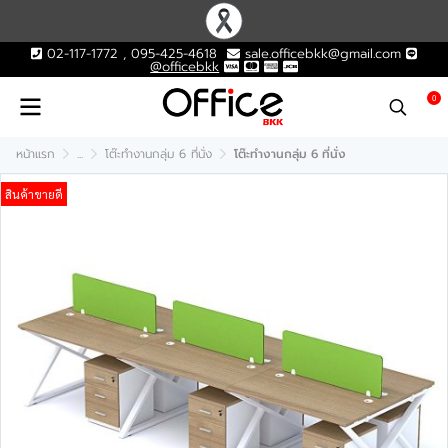
02-117-1772 , 095-425-4618
sale.officebkk@gmail.com
@officebkk
0
หน้าแรก
...
โต๊ะทำงานกลุ่ม 6 ที่นั่ง
โต๊ะทำงานกลุ่ม 6 ที่นั่ง
สินค้าขายดี