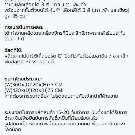
**ขาเหล็กเลือกได้ 3 สี ขาว ,เทา และ ดำ
พร้อมฉากกั้นตั้งบนโต๊ะหุ้มผ้า เลือกสีได้ 3 สี (เทา ,ฟ้า และเขียว)
สูง 35 ซม.
กรรมวิธีในการผลิต:
โต๊ะทำงานผลิตโดยเครื่องจักรที่มีประสิทธิภาพเรากล้ารับประกัน
สินค้า 1 ปี
วัสดุที่ใช้:
ผลิตจากไม้ปาร์ติเกิ้ลบอร์ด E1 ปิดผิวทับด้วยเมลามีน / ขาเหล็ก
พ่นสีอุตสาหกรรมอย่างดี
ขนาดโดยประมาณ:
(W)360x(D)120x(H)75 CM.
(W)420x(D)120x(H)75 CM.
หากต้องการขนาดอื่นๆ โปรดสอบถามกับเจ้าหน้าที่ฝ่ายขาย
ระยะเวลาในการผลิตสินค้า 15-20 วันทำการ นับตั้งแต่ได้รับการ
ชำระเงินเพื่อยืนยันการสั่งซื้อเป็นที่เรียบร้อยแล้ว
รูปสินค้าเป็นเพียงภาพจำลองอาจมีความผิดเพี้ยนจากสีไม้จริง
เล็กน้อย