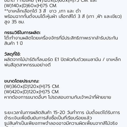
ขนาด 1 ที่นั่งคือ (W)120x(D)60x(H)75 CM. และ
(W)140x(D)60x(H)75 CM.
**ขาเหล็กเลือกได้ 3 สี ขาว ,เทา และ ดำ
พร้อมฉากกั้นตั้งบนโต๊ะหุ้มผ้า เลือกสีได้ 3 สี (เทา ,ฟ้า และเขียว)
สูง 35 ซม.
กรรมวิธีในการผลิต:
โต๊ะทำงานผลิตโดยเครื่องจักรที่มีประสิทธิภาพเรากล้ารับประกัน
สินค้า 1 ปี
วัสดุที่ใช้:
ผลิตจากไม้ปาร์ติเกิ้ลบอร์ด E1 ปิดผิวทับด้วยเมลามีน / ขาเหล็ก
พ่นสีอุตสาหกรรมอย่างดี
ขนาดโดยประมาณ:
(W)360x(D)120x(H)75 CM.
(W)420x(D)120x(H)75 CM.
หากต้องการขนาดอื่นๆ โปรดสอบถามกับเจ้าหน้าที่ฝ่ายขาย
ระยะเวลาในการผลิตสินค้า 15-20 วันทำการ นับตั้งแต่ได้รับการ
ชำระเงินเพื่อยืนยันการสั่งซื้อเป็นที่เรียบร้อยแล้ว
รูปสินค้าเป็นเพียงภาพจำลองอาจมีความผิดเพี้ยนจากสีไม้จริง