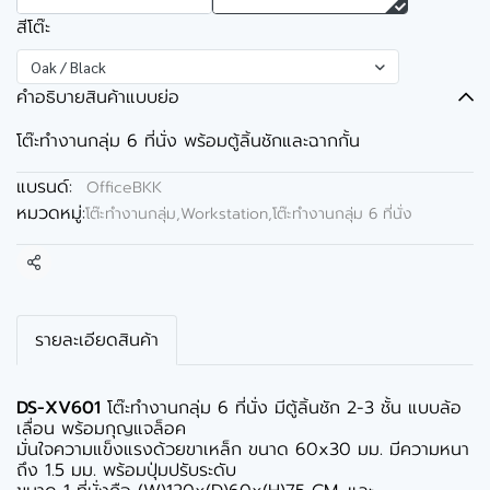
สีโต๊ะ
Oak / Black
คำอธิบายสินค้าแบบย่อ
โต๊ะทำงานกลุ่ม 6 ที่นั่ง พร้อมตู้ลิ้นชักและฉากกั้น
แบรนด์:
OfficeBKK
หมวดหมู่:
โต๊ะทำงานกลุ่ม,Workstation
,
โต๊ะทำงานกลุ่ม 6 ที่นั่ง
แชร์
รายละเอียดสินค้า
DS-XV601
โต๊ะทำงานกลุ่ม 6 ที่นั่ง มีตู้ลิ้นชัก 2-3 ชั้น แบบล้อ
เลื่อน พร้อมกุญแจล็อค
มั่นใจความแข็งแรงด้วยขาเหล็ก ขนาด 60x30 มม. มีความหนา
ถึง 1.5 มม. พร้อมปุ่มปรับระดับ