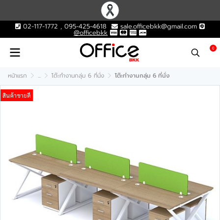
02-117-1772 , 095-425-4618
sale.officebkk@gmail.com
@officebkk
0
หน้าแรก
...
โต๊ะทำงานกลุ่ม 6 ที่นั่ง
โต๊ะทำงานกลุ่ม 6 ที่นั่ง
สินค้าขายดี