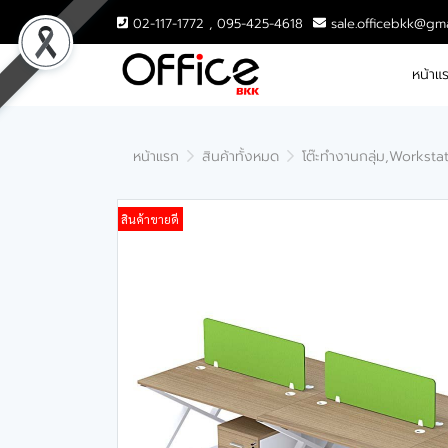
02-117-1772 , 095-425-4618
sale.officebkk@gm
หน้าแ
หน้าแรก
สินค้าทั้งหมด
โต๊ะทำงานกลุ่ม,Worksta
สินค้าขายดี