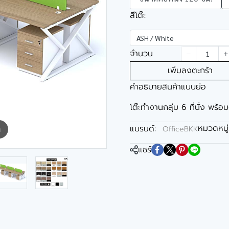
สีโต๊ะ
ASH / White
จำนวน
เพิ่มลงตะกร้า
คำอธิบายสินค้าแบบย่อ
โต๊ะทำงานกลุ่ม 6 ที่นั่ง พร้อม
หมวดหมู่
แบรนด์:
OfficeBKK
m
แชร์