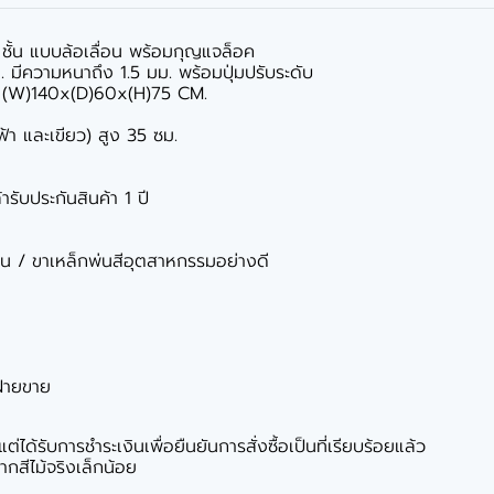
2-3 ชั้น แบบล้อเลื่อน พร้อมกุญแจล็อค
มีความหนาถึง 1.5 มม. พร้อมปุ่มปรับระดับ
ละ (W)140x(D)60x(H)75 CM.
,ฟ้า และเขียว) สูง 35 ซม.
ารับประกันสินค้า 1 ปี
มีน / ขาเหล็กพ่นสีอุตสาหกรรมอย่างดี
ฝ่ายขาย
ได้รับการชำระเงินเพื่อยืนยันการสั่งซื้อเป็นที่เรียบร้อยแล้ว
กสีไม้จริงเล็กน้อย