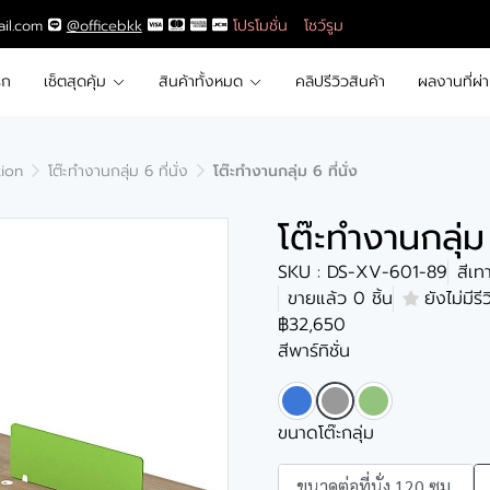
โปรโมชั่น
โชว์รูม
ail.com
@officebkk
รก
เซ็ตสุดคุ้ม
สินค้าทั้งหมด
คลิปรีวิวสินค้า
ผลงานที่ผ่
tion
โต๊ะทำงานกลุ่ม 6 ที่นั่ง
โต๊ะทำงานกลุ่ม 6 ที่นั่ง
โต๊ะทำงานกลุ่ม 
SKU : DS-XV-601-89
สีเท
ขายแล้ว 0 ชิ้น
ยังไม่มีรี
฿32,650
สีพาร์ทิชั่น
ขนาดโต๊ะกลุ่ม
ขนาดต่อที่นั่ง 120 ซม.