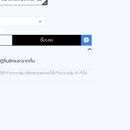
ซื้อเลย
ตู้ลิ้นชักและฉากกั้น
:
โต๊ะทำงานกลุ่ม,Workstation
,
โต๊ะทำงานกลุ่ม 6 ที่นั่ง