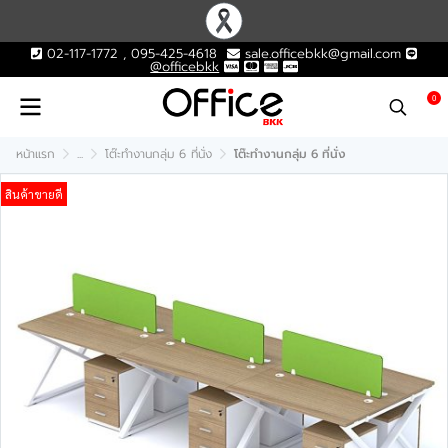
02-117-1772 , 095-425-4618
sale.officebkk@gmail.com
@officebkk
0
หน้าแรก
...
โต๊ะทำงานกลุ่ม 6 ที่นั่ง
โต๊ะทำงานกลุ่ม 6 ที่นั่ง
สินค้าขายดี