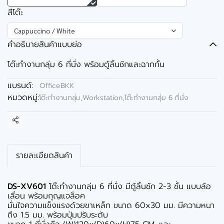
สีโต๊ะ
Cappuccino / White
คำอธิบายสินค้าแบบย่อ
โต๊ะทำงานกลุ่ม 6 ที่นั่ง พร้อมตู้ลิ้นชักและฉากกั้น
แบรนด์:
OfficeBKK
หมวดหมู่:
โต๊ะทำงานกลุ่ม,Workstation
,
โต๊ะทำงานกลุ่ม 6 ที่นั่ง
แชร์
รายละเอียดสินค้า
DS-XV601
โต๊ะทำงานกลุ่ม 6 ที่นั่ง มีตู้ลิ้นชัก 2-3 ชั้น แบบล้อ
เลื่อน พร้อมกุญแจล็อค
มั่นใจความแข็งแรงด้วยขาเหล็ก ขนาด 60x30 มม. มีความหนา
ถึง 1.5 มม. พร้อมปุ่มปรับระดับ