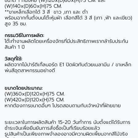
ขนาด 1 ที่นั่งคือ (W)120x(D)60x(H)75 CM. และ
(W)140x(D)60x(H)75 CM.
**ขาเหล็กเลือกได้ 3 สี ขาว ,เทา และ ดำ
พร้อมฉากกั้นตั้งบนโต๊ะหุ้มผ้า เลือกสีได้ 3 สี (เทา ,ฟ้า และเขียว)
สูง 35 ซม.
กรรมวิธีในการผลิต:
โต๊ะทำงานผลิตโดยเครื่องจักรที่มีประสิทธิภาพเรากล้ารับประกัน
สินค้า 1 ปี
วัสดุที่ใช้:
ผลิตจากไม้ปาร์ติเกิ้ลบอร์ด E1 ปิดผิวทับด้วยเมลามีน / ขาเหล็ก
พ่นสีอุตสาหกรรมอย่างดี
ขนาดโดยประมาณ:
(W)360x(D)120x(H)75 CM.
(W)420x(D)120x(H)75 CM.
หากต้องการขนาดอื่นๆ โปรดสอบถามกับเจ้าหน้าที่ฝ่ายขาย
ระยะเวลาในการผลิตสินค้า 15-20 วันทำการ นับตั้งแต่ได้รับการ
ชำระเงินเพื่อยืนยันการสั่งซื้อเป็นที่เรียบร้อยแล้ว
รูปสินค้าเป็นเพียงภาพจำลองอาจมีความผิดเพี้ยนจากสีไม้จริง