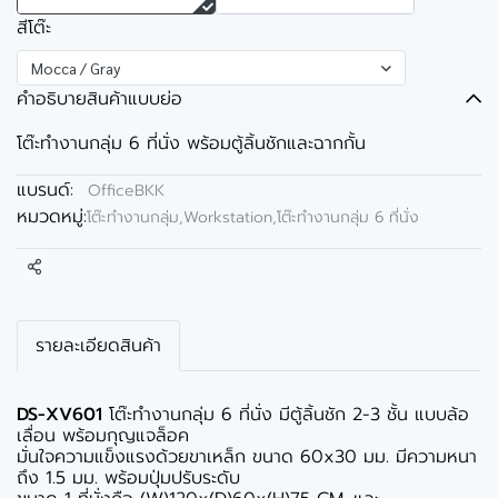
สีโต๊ะ
Mocca / Gray
คำอธิบายสินค้าแบบย่อ
โต๊ะทำงานกลุ่ม 6 ที่นั่ง พร้อมตู้ลิ้นชักและฉากกั้น
แบรนด์:
OfficeBKK
หมวดหมู่:
โต๊ะทำงานกลุ่ม,Workstation
,
โต๊ะทำงานกลุ่ม 6 ที่นั่ง
แชร์
รายละเอียดสินค้า
DS-XV601
โต๊ะทำงานกลุ่ม 6 ที่นั่ง มีตู้ลิ้นชัก 2-3 ชั้น แบบล้อ
เลื่อน พร้อมกุญแจล็อค
มั่นใจความแข็งแรงด้วยขาเหล็ก ขนาด 60x30 มม. มีความหนา
ถึง 1.5 มม. พร้อมปุ่มปรับระดับ