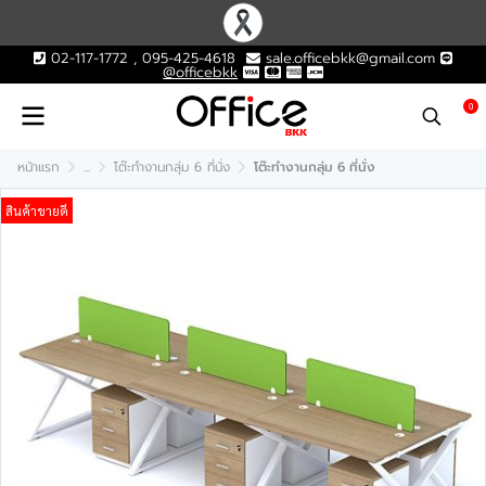
02-117-1772 , 095-425-4618
sale.officebkk@gmail.com
@officebkk
0
หน้าแรก
...
โต๊ะทำงานกลุ่ม 6 ที่นั่ง
โต๊ะทำงานกลุ่ม 6 ที่นั่ง
สินค้าขายดี