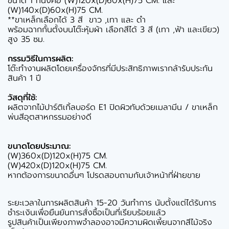
ขนาด 1 ที่นั่งคือ (W)120x(D)60x(H)75 CM. และ
(W)140x(D)60x(H)75 CM.
**ขาเหล็กเลือกได้ 3 สี ขาว ,เทา และ ดำ
พร้อมฉากกั้นตั้งบนโต๊ะหุ้มผ้า เลือกสีได้ 3 สี (เทา ,ฟ้า และเขียว)
สูง 35 ซม.
กรรมวิธีในการผลิต:
โต๊ะทำงานผลิตโดยเครื่องจักรที่มีประสิทธิภาพเรากล้ารับประกัน
สินค้า 1 ปี
วัสดุที่ใช้:
ผลิตจากไม้ปาร์ติเกิ้ลบอร์ด E1 ปิดผิวทับด้วยเมลามีน / ขาเหล็ก
พ่นสีอุตสาหกรรมอย่างดี
ขนาดโดยประมาณ:
(W)360x(D)120x(H)75 CM.
(W)420x(D)120x(H)75 CM.
หากต้องการขนาดอื่นๆ โปรดสอบถามกับเจ้าหน้าที่ฝ่ายขาย
ระยะเวลาในการผลิตสินค้า 15-20 วันทำการ นับตั้งแต่ได้รับการ
ชำระเงินเพื่อยืนยันการสั่งซื้อเป็นที่เรียบร้อยแล้ว
รูปสินค้าเป็นเพียงภาพจำลองอาจมีความผิดเพี้ยนจากสีไม้จริง