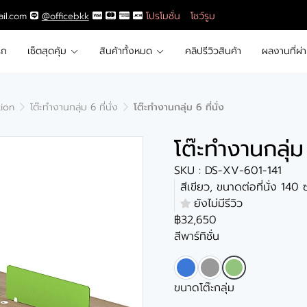
โปรโมชั่น
โชว์รูม
ail.com
@officebkk
รก
เซ็ตสุดคุ้ม
สินค้าทั้งหมด
คลิปรีวิวสินค้า
ผลงานที่ผ่
tion
โต๊ะทำงานกลุ่ม 6 ที่นั่ง
โต๊ะทำงานกลุ่ม 6 ที่นั่ง
โต๊ะทำงานกลุ่ม 
SKU : DS-XV-601-141
สีเขียว, ขนาดต่อที่นั่ง 14
ยังไม่มีรีวิว
฿32,650
สีพาร์ทิชั่น
ขนาดโต๊ะกลุ่ม