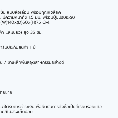
2-3 ชั้น แบบล้อเลื่อน พร้อมกุญแจล็อค
มีความหนาถึง 1.5 มม. พร้อมปุ่มปรับระดับ
ละ (W)140x(D)60x(H)75 CM.
,ฟ้า และเขียว) สูง 35 ซม.
ารับประกันสินค้า 1 ปี
มีน / ขาเหล็กพ่นสีอุตสาหกรรมอย่างดี
ฝ่ายขาย
ได้รับการชำระเงินเพื่อยืนยันการสั่งซื้อเป็นที่เรียบร้อยแล้ว
กสีไม้จริงเล็กน้อย