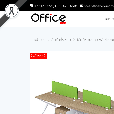
02-117-1772 , 095-425-4618
sale.officebkk@gm
หน้าแ
หน้าแรก
สินค้าทั้งหมด
โต๊ะทำงานกลุ่ม,Worksta
สินค้าขายดี