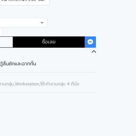
ซื้อเลย
ตู้ลิ้นชักและฉากกั้น
ำงานกลุ่ม,Workstation
,
โต๊ะทำงานกลุ่ม 4 ที่นั่ง