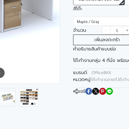
สีโต๊ะ
Maple / Gray
จำนวน
เพิ่มลงตะกร้า
คำอธิบายสินค้าแบบย่อ
โต๊ะทำงานกลุ่ม 4 ที่นั่ง พร้อม
แบรนด์:
OfficeBKK
m
หมวดหมู่:
โต๊ะทำงานขายดี
,
โต๊ะท
แชร์