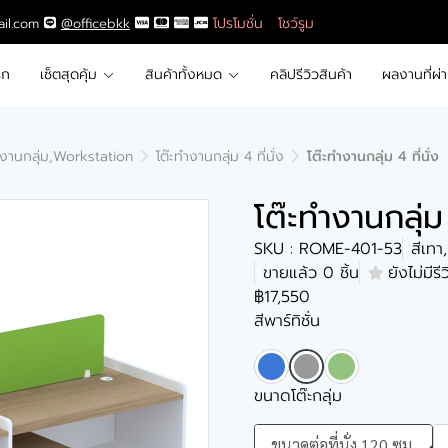
โปรโมชั่น
โชว์รูม
ail.com
@officebkk
รก
เซ็ตสุดคุ้ม
สินค้าทั้งหมด
คลิปรีวิวสินค้า
ผลงานที่ผ่
ำงานกลุ่ม,Workstation
โต๊ะทำงานกลุ่ม 4 ที่นั่ง
โต๊ะทำงานกลุ่ม 4 ที่นั่ง
โต๊ะทำงานกลุ่ม 
SKU : ROME-401-53
สีเทา
ขายแล้ว 0 ชิ้น
ยังไม่มีรี
฿17,550
สีพาร์ทิชั่น
ขนาดโต๊ะกลุ่ม
ขนาดต่อที่นั่ง 120 ซม.