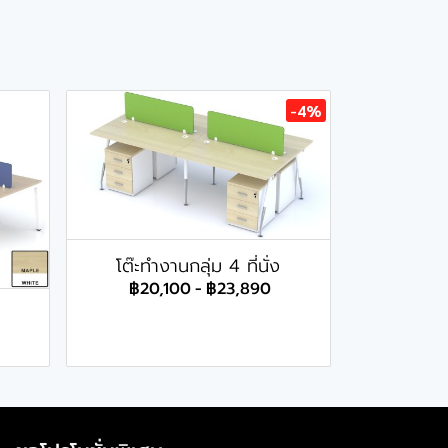
-4%
โต๊ะทำงานกลุ่ม 4 ที่นั่ง
฿20,100
-
฿23,890