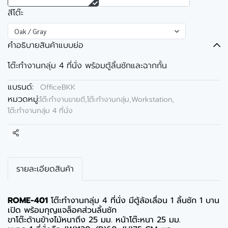
สีโต๊ะ
Oak / Gray
คำอธิบายสินค้าแบบย่อ
โต๊ะทำงานกลุ่ม 4 ที่นั่ง พร้อมตู้ลิ้นชักและฉากกั้น
แบรนด์:
OfficeBKK
หมวดหมู่:
โต๊ะทำงานขายดี
,
โต๊ะทำงานกลุ่ม,Workstation
,
โต๊ะทำงานกลุ่ม 4 ที่นั่ง
แชร์
รายละเอียดสินค้า
ROME-401
โต๊ะทำงานกลุ่ม 4 ที่นั่ง มีตู้ล้อเลื่อน 1 ลิ้นชัก 1 บาน
เปิด พร้อมกุญแจล็อคส่วนลิ้นชัก
ขาโต๊ะด้านข้างไม้หนาถึง 25 มม. หน้าโต๊ะหนา 25 มม.