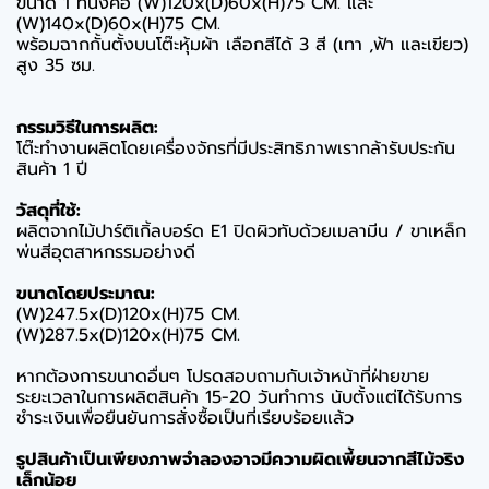
ขนาด 1 ที่นั่งคือ (W)120x(D)60x(H)75 CM. และ
(W)140x(D)60x(H)75 CM.
พร้อมฉากกั้นตั้งบนโต๊ะหุ้มผ้า เลือกสีได้ 3 สี (เทา ,ฟ้า และเขียว)
สูง 35 ซม.
กรรมวิธีในการผลิต:
โต๊ะทำงานผลิตโดยเครื่องจักรที่มีประสิทธิภาพเรากล้ารับประกัน
สินค้า 1 ปี
วัสดุที่ใช้:
ผลิตจากไม้ปาร์ติเกิ้ลบอร์ด E1 ปิดผิวทับด้วยเมลามีน / ขาเหล็ก
พ่นสีอุตสาหกรรมอย่างดี
ขนาดโดยประมาณ:
(W)247.5x(D)120x(H)75 CM.
(W)287.5x(D)120x(H)75 CM.
หากต้องการขนาดอื่นๆ โปรดสอบถามกับเจ้าหน้าที่ฝ่ายขาย
ระยะเวลาในการผลิตสินค้า 15-20 วันทำการ นับตั้งแต่ได้รับการ
ชำระเงินเพื่อยืนยันการสั่งซื้อเป็นที่เรียบร้อยแล้ว
รูปสินค้าเป็นเพียงภาพจำลองอาจมีความผิดเพี้ยนจากสีไม้จริง
เล็กน้อย