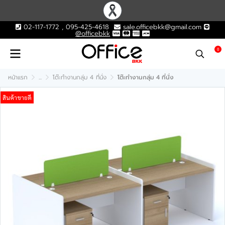
02-117-1772 , 095-425-4618
sale.officebkk@gmail.com
@officebkk
0
หน้าแรก
...
โต๊ะทำงานกลุ่ม 4 ที่นั่ง
โต๊ะทำงานกลุ่ม 4 ที่นั่ง
สินค้าขายดี