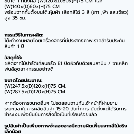
ขนาด 1 ที่นั่งคือ (W)120x(D)60x(H)75 CM. และ
(W)140x(D)60x(H)75 CM.
พร้อมฉากกั้นตั้งบนโต๊ะหุ้มผ้า เลือกสีได้ 3 สี (เทา ,ฟ้า และเขียว)
สูง 35 ซม.
กรรมวิธีในการผลิต:
โต๊ะทำงานผลิตโดยเครื่องจักรที่มีประสิทธิภาพเรากล้ารับประกัน
สินค้า 1 ปี
วัสดุที่ใช้:
ผลิตจากไม้ปาร์ติเกิ้ลบอร์ด E1 ปิดผิวทับด้วยเมลามีน / ขาเหล็ก
พ่นสีอุตสาหกรรมอย่างดี
ขนาดโดยประมาณ:
(W)247.5x(D)120x(H)75 CM.
(W)287.5x(D)120x(H)75 CM.
หากต้องการขนาดอื่นๆ โปรดสอบถามกับเจ้าหน้าที่ฝ่ายขาย
ระยะเวลาในการผลิตสินค้า 15-20 วันทำการ นับตั้งแต่ได้รับการ
ชำระเงินเพื่อยืนยันการสั่งซื้อเป็นที่เรียบร้อยแล้ว
รูปสินค้าเป็นเพียงภาพจำลองอาจมีความผิดเพี้ยนจากสีไม้จริง
เล็กน้อย