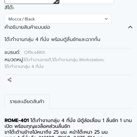
สีโต๊ะ
Mocca / Black
คำอธิบายสินค้าแบบย่อ
โต๊ะทำงานกลุ่ม 4 ที่นั่ง พร้อมตู้ลิ้นชักและฉากกั้น
แบรนด์:
OfficeBKK
หมวดหมู่:
โต๊ะทำงานขายดี
,
โต๊ะทำงานกลุ่ม,Workstation
,
โต๊ะทำงานกลุ่ม 4 ที่นั่ง
แชร์
รายละเอียดสินค้า
ROME-401
โต๊ะทำงานกลุ่ม 4 ที่นั่ง มีตู้ล้อเลื่อน 1 ลิ้นชัก 1 บาน
เปิด พร้อมกุญแจล็อคส่วนลิ้นชัก
ขาโต๊ะด้านข้างไม้หนาถึง 25 มม. หน้าโต๊ะหนา 25 มม.