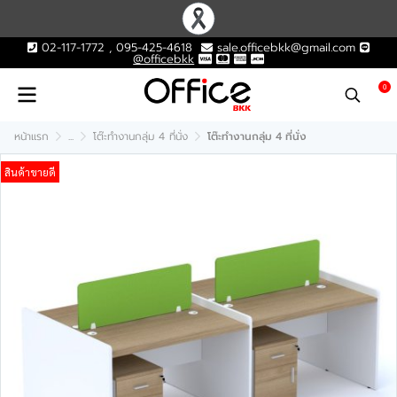
02-117-1772 , 095-425-4618
sale.officebkk@gmail.com
@officebkk
0
หน้าแรก
...
โต๊ะทำงานกลุ่ม 4 ที่นั่ง
โต๊ะทำงานกลุ่ม 4 ที่นั่ง
สินค้าขายดี