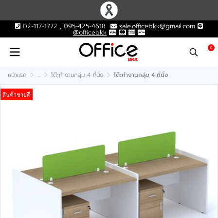
02-117-1772 , 095-425-4618
sale.officebkk@gmail.com
@officebkk
0
หน้าแรก
...
โต๊ะทำงานกลุ่ม 4 ที่นั่ง
โต๊ะทำงานกลุ่ม 4 ที่นั่ง
สินค้าขายดี