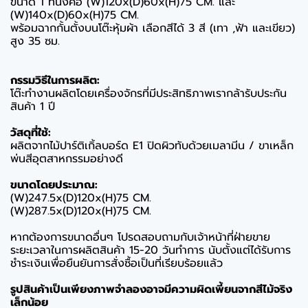
ขนาด 1 ที่นั่งคือ (W)120x(D)60x(H)75 CM. และ
(W)140x(D)60x(H)75 CM.
พร้อมฉากกั้นตั้งบนโต๊ะหุ้มผ้า เลือกสีได้ 3 สี (เทา ,ฟ้า และเขียว)
สูง 35 ซม.
กรรมวิธีในการผลิต:
โต๊ะทำงานผลิตโดยเครื่องจักรที่มีประสิทธิภาพเรากล้ารับประกัน
สินค้า 1 ปี
วัสดุที่ใช้:
ผลิตจากไม้ปาร์ติเกิ้ลบอร์ด E1 ปิดผิวทับด้วยเมลามีน / ขาเหล็ก
พ่นสีอุตสาหกรรมอย่างดี
ขนาดโดยประมาณ:
(W)247.5x(D)120x(H)75 CM.
(W)287.5x(D)120x(H)75 CM.
หากต้องการขนาดอื่นๆ โปรดสอบถามกับเจ้าหน้าที่ฝ่ายขาย
ระยะเวลาในการผลิตสินค้า 15-20 วันทำการ นับตั้งแต่ได้รับการ
ชำระเงินเพื่อยืนยันการสั่งซื้อเป็นที่เรียบร้อยแล้ว
รูปสินค้าเป็นเพียงภาพจำลองอาจมีความผิดเพี้ยนจากสีไม้จริง
เล็กน้อย