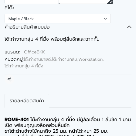
สีโต๊ะ
Maple / Black
คำอธิบายสินค้าแบบย่อ
โต๊ะทำงานกลุ่ม 4 ที่นั่ง พร้อมตู้ลิ้นชักและฉากกั้น
แบรนด์:
OfficeBKK
หมวดหมู่:
โต๊ะทำงานขายดี
,
โต๊ะทำงานกลุ่ม,Workstation
,
โต๊ะทำงานกลุ่ม 4 ที่นั่ง
แชร์
รายละเอียดสินค้า
ROME-401
โต๊ะทำงานกลุ่ม 4 ที่นั่ง มีตู้ล้อเลื่อน 1 ลิ้นชัก 1 บาน
เปิด พร้อมกุญแจล็อคส่วนลิ้นชัก
ขาโต๊ะด้านข้างไม้หนาถึง 25 มม. หน้าโต๊ะหนา 25 มม.