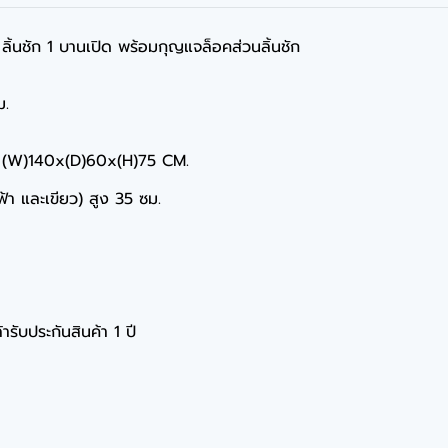
1 ลิ้นชัก 1 บานเปิด พร้อมกุญแจล็อคส่วนลิ้นชัก
ม.
ละ (W)140x(D)60x(H)75 CM.
,ฟ้า และเขียว) สูง 35 ซม.
ารับประกันสินค้า 1 ปี