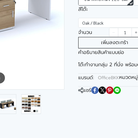
สีโต๊ะ
Oak / Black
จำนวน
เพิ่มลงตะกร้า
คำอธิบายสินค้าแบบย่อ
โต๊ะทำงานกลุ่ม 2 ที่นั่ง พร้อม
หมวดหมู่
แบรนด์:
OfficeBKK
m
แชร์