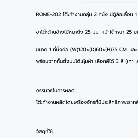
ROME-202 โต๊ะทำงานกลุ่ม 2 ที่นั่ง มีตู้ล้อเลื่อน 
ขาโต๊ะด้านข้างไม้หนาถึง 25 มม. หน้าโต๊ะหนา 25 ม
ขนาด 1 ที่นั่งคือ (W)120x(D)60x(H)75 CM. แ
พร้อมฉากกั้นตั้งบนโต๊ะหุ้มผ้า เลือกสีได้ 3 สี (เทา 
กรรมวิธีในการผลิต:
โต๊ะทำงานผลิตโดยเครื่องจักรที่มีประสิทธิภาพเรากล้
วัสดุที่ใช้: