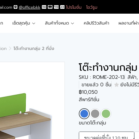
โปรโมชั่น
โชว์รูม
ail.com
@officebkk
รก
เซ็ตสุดคุ้ม
สินค้าทั้งหมด
คลิปรีวิวสินค้า
ผลงานที่ผ่
tion
โต๊ะทำงานกลุ่ม 2 ที่นั่ง
โต๊ะทำงานกลุ่ม 
SKU : ROME-202-13
สีฟ้า
ขายแล้ว 0 ชิ้น
ยังไม่มีรี
฿10,050
สีพาร์ทิชั่น
ขนาดโต๊ะกลุ่ม
ขนาดต่อที่นั่ง 120 ซม.