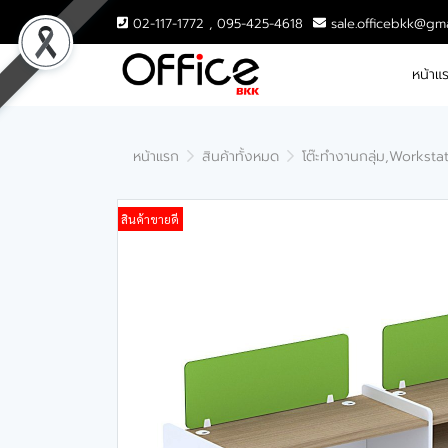
02-117-1772 , 095-425-4618
sale.officebkk@gm
หน้าแ
หน้าแรก
สินค้าทั้งหมด
โต๊ะทำงานกลุ่ม,Worksta
สินค้าขายดี