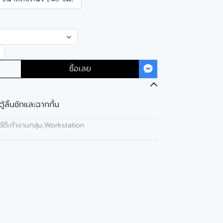
ซื้อเลย
ตู้ลิ้นชักและฉากกั้น
:
โต๊ะทำงานกลุ่ม,Workstation