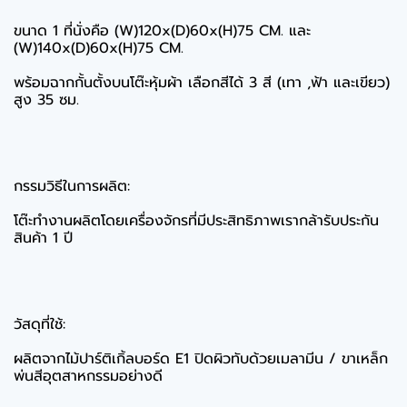
ขนาด 1 ที่นั่งคือ (W)120x(D)60x(H)75 CM. และ
(W)140x(D)60x(H)75 CM.
พร้อมฉากกั้นตั้งบนโต๊ะหุ้มผ้า เลือกสีได้ 3 สี (เทา ,ฟ้า และเขียว)
สูง 35 ซม.
กรรมวิธีในการผลิต:
โต๊ะทำงานผลิตโดยเครื่องจักรที่มีประสิทธิภาพเรากล้ารับประกัน
สินค้า 1 ปี
วัสดุที่ใช้:
ผลิตจากไม้ปาร์ติเกิ้ลบอร์ด E1 ปิดผิวทับด้วยเมลามีน / ขาเหล็ก
พ่นสีอุตสาหกรรมอย่างดี