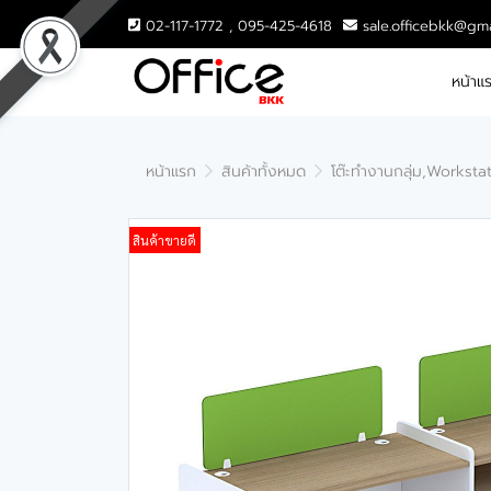
02-117-1772 , 095-425-4618
sale.officebkk@gm
หน้าแ
หน้าแรก
สินค้าทั้งหมด
โต๊ะทำงานกลุ่ม,Worksta
สินค้าขายดี