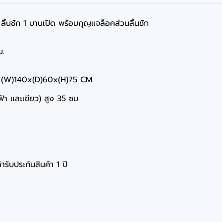
1 ลิ้นชัก 1 บานเปิด พร้อมกุญแจล็อคส่วนลิ้นชัก
ม.
ละ (W)140x(D)60x(H)75 CM.
,ฟ้า และเขียว) สูง 35 ซม.
ารับประกันสินค้า 1 ปี