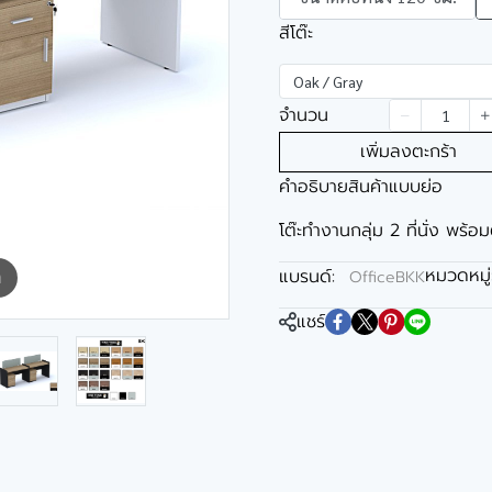
สีโต๊ะ
Oak / Gray
จำนวน
เพิ่มลงตะกร้า
คำอธิบายสินค้าแบบย่อ
โต๊ะทำงานกลุ่ม 2 ที่นั่ง พร้อม
หมวดหมู่
แบรนด์:
OfficeBKK
m
แชร์