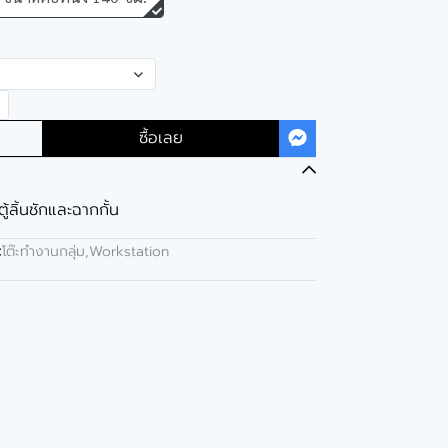
ซื้อเลย
ตู้ลิ้นชักและฉากกั้น
:
โต๊ะทำงานกลุ่ม,Workstation