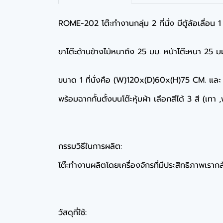
ROME-202 โต๊ะทำงานกลุ่ม 2 ที่นั่ง มีตู้ล้อเลื่อน 
ขาโต๊ะด้านข้างไม้หนาถึง 25 มม. หน้าโต๊ะหนา 25 ม
ขนาด 1 ที่นั่งคือ (W)120x(D)60x(H)75 CM. แ
พร้อมฉากกั้นตั้งบนโต๊ะหุ้มผ้า เลือกสีได้ 3 สี (เทา 
กรรมวิธีในการผลิต:
โต๊ะทำงานผลิตโดยเครื่องจักรที่มีประสิทธิภาพเรากล้
วัสดุที่ใช้: