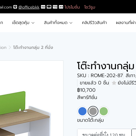
โปรโมชั่น
โชว์รูม
ail.com
@officebkk
รก
เซ็ตสุดคุ้ม
สินค้าทั้งหมด
คลิปรีวิวสินค้า
ผลงานที่ผ่
tion
โต๊ะทำงานกลุ่ม 2 ที่นั่ง
โต๊ะทำงานกลุ่ม 
SKU : ROME-202-87
สีเท
ขายแล้ว 0 ชิ้น
ยังไม่มีรี
฿10,700
สีพาร์ทิชั่น
ขนาดโต๊ะกลุ่ม
ขนาดต่อที่นั่ง 120 ซม.