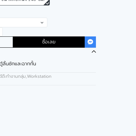
ซื้อเลย
ตู้ลิ้นชักและฉากกั้น
:
โต๊ะทำงานกลุ่ม,Workstation