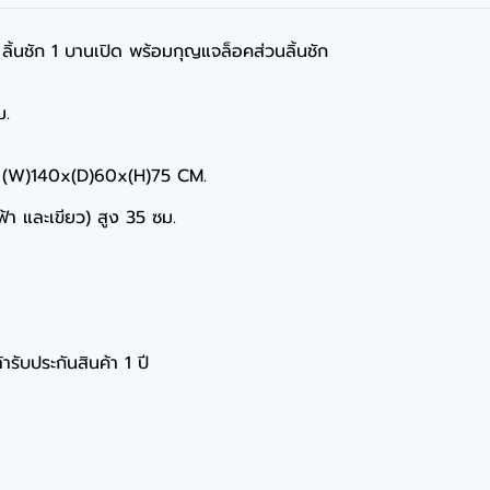
1 ลิ้นชัก 1 บานเปิด พร้อมกุญแจล็อคส่วนลิ้นชัก
ม.
ละ (W)140x(D)60x(H)75 CM.
,ฟ้า และเขียว) สูง 35 ซม.
ารับประกันสินค้า 1 ปี