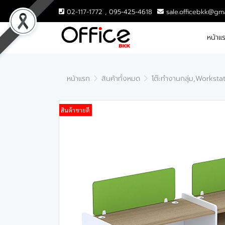
02-117-1772 , 095-425-4618
sale.officebkk@gm
หน้าแ
หน้าแรก
สินค้าทั้งหมด
โต๊ะทำงานกลุ่ม,Worksta
สินค้าขายดี