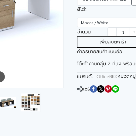
สีโต๊ะ
Mocca / White
จำนวน
เพิ่มลงตะกร้า
คำอธิบายสินค้าแบบย่อ
โต๊ะทำงานกลุ่ม 2 ที่นั่ง พร้อม
หมวดหมู่
แบรนด์:
OfficeBKK
m
แชร์