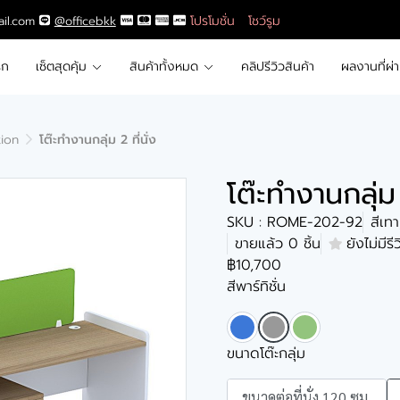
โปรโมชั่น
โชว์รูม
ail.com
@officebkk
รก
เซ็ตสุดคุ้ม
สินค้าทั้งหมด
คลิปรีวิวสินค้า
ผลงานที่ผ่
tion
โต๊ะทำงานกลุ่ม 2 ที่นั่ง
โต๊ะทำงานกลุ่ม 
SKU : ROME-202-92
สีเท
ขายแล้ว 0 ชิ้น
ยังไม่มีรี
฿10,700
สีพาร์ทิชั่น
ขนาดโต๊ะกลุ่ม
ขนาดต่อที่นั่ง 120 ซม.