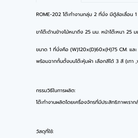
ROME-202 โต๊ะทำงานกลุ่ม 2 ที่นั่ง มีตู้ล้อเลื่อน 
ขาโต๊ะด้านข้างไม้หนาถึง 25 มม. หน้าโต๊ะหนา 25 ม
ขนาด 1 ที่นั่งคือ (W)120x(D)60x(H)75 CM. แ
พร้อมฉากกั้นตั้งบนโต๊ะหุ้มผ้า เลือกสีได้ 3 สี (เทา 
กรรมวิธีในการผลิต:
โต๊ะทำงานผลิตโดยเครื่องจักรที่มีประสิทธิภาพเรากล้
วัสดุที่ใช้: