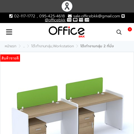
02-117-1772 , 095-425-4618
sale.officebkk@gmail.com
@officebkk
0
หน้าแรก
...
โต๊ะทำงานกลุ่ม,Workstation
โต๊ะทำงานกลุ่ม 2 ที่นั่ง
สินค้าขายดี