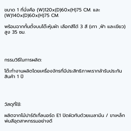
ขนาด 1 ที่นั่งคือ (W)120x(D)60x(H)75 CM. และ
(W)140x(D)60x(H)75 CM.
พร้อมฉากกั้นตั้งบนโต๊ะหุ้มผ้า เลือกสีได้ 3 สี (เทา ,ฟ้า และเขียว)
สูง 35 ซม.
กรรมวิธีในการผลิต:
โต๊ะทำงานผลิตโดยเครื่องจักรที่มีประสิทธิภาพเรากล้ารับประกัน
สินค้า 1 ปี
วัสดุที่ใช้:
ผลิตจากไม้ปาร์ติเกิ้ลบอร์ด E1 ปิดผิวทับด้วยเมลามีน / ขาเหล็ก
พ่นสีอุตสาหกรรมอย่างดี