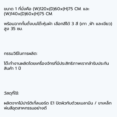
ขนาด 1 ที่นั่งคือ (W)120x(D)60x(H)75 CM. และ
(W)140x(D)60x(H)75 CM.
พร้อมฉากกั้นตั้งบนโต๊ะหุ้มผ้า เลือกสีได้ 3 สี (เทา ,ฟ้า และเขียว)
สูง 35 ซม.
กรรมวิธีในการผลิต:
โต๊ะทำงานผลิตโดยเครื่องจักรที่มีประสิทธิภาพเรากล้ารับประกัน
สินค้า 1 ปี
วัสดุที่ใช้:
ผลิตจากไม้ปาร์ติเกิ้ลบอร์ด E1 ปิดผิวทับด้วยเมลามีน / ขาเหล็ก
พ่นสีอุตสาหกรรมอย่างดี