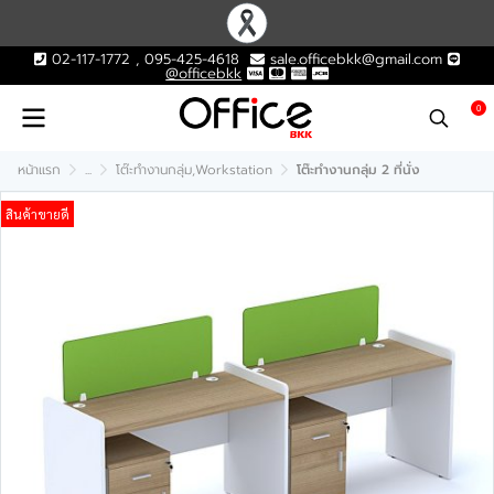
02-117-1772 , 095-425-4618
sale.officebkk@gmail.com
@officebkk
0
หน้าแรก
...
โต๊ะทำงานกลุ่ม,Workstation
โต๊ะทำงานกลุ่ม 2 ที่นั่ง
สินค้าขายดี