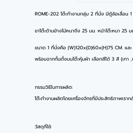
ROME-202 โต๊ะทำงานกลุ่ม 2 ที่นั่ง มีตู้ล้อเลื่อน 
ขาโต๊ะด้านข้างไม้หนาถึง 25 มม. หน้าโต๊ะหนา 25 ม
ขนาด 1 ที่นั่งคือ (W)120x(D)60x(H)75 CM. แ
พร้อมฉากกั้นตั้งบนโต๊ะหุ้มผ้า เลือกสีได้ 3 สี (เทา 
กรรมวิธีในการผลิต:
โต๊ะทำงานผลิตโดยเครื่องจักรที่มีประสิทธิภาพเรากล้
วัสดุที่ใช้: