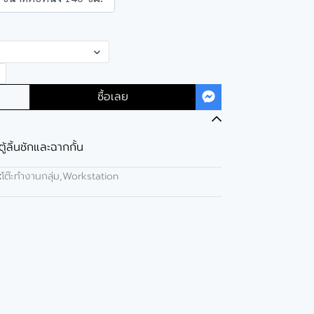
ซื้อเลย
ตู้ลิ้นชักและฉากกั้น
:
โต๊ะทำงานกลุ่ม,Workstation