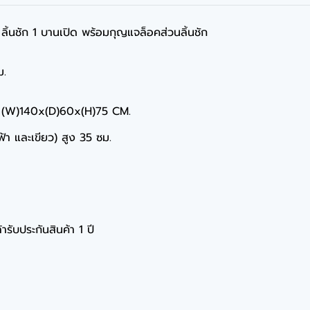
1 ลิ้นชัก 1 บานเปิด พร้อมกุญแจล็อคส่วนลิ้นชัก
ม.
ละ (W)140x(D)60x(H)75 CM.
,ฟ้า และเขียว) สูง 35 ซม.
ารับประกันสินค้า 1 ปี