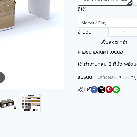
สีโต๊ะ
Mocca / Gray
จำนวน
เพิ่มลงตะกร้า
คำอธิบายสินค้าแบบย่อ
โต๊ะทำงานกลุ่ม 2 ที่นั่ง พร้อม
หมวดหมู่
แบรนด์:
OfficeBKK
m
แชร์