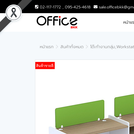
02-117-1772 , 095-425-4618
sale.officebkk@gm
หน้าแ
หน้าแรก
สินค้าทั้งหมด
โต๊ะทำงานกลุ่ม,Worksta
สินค้าขายดี