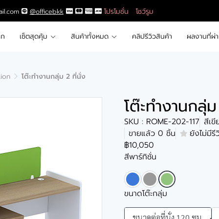
โปรโมชั่น
โชว์รูม
ail.com
@officebkk
รก
เซ็ตสุดคุ้ม
สินค้าทั้งหมด
คลิปรีวิวสินค้า
ผลงานที่ผ่
tion
โต๊ะทำงานกลุ่ม 2 ที่นั่ง
โต๊ะทำงานกลุ่ม 
SKU : ROME-202-117
สีเข
ขายแล้ว 0 ชิ้น
ยังไม่มีรี
฿10,050
สีพาร์ทิชั่น
ขนาดโต๊ะกลุ่ม
ขนาดต่อที่นั่ง 120 ซม.