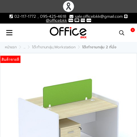
02-117-1772 , 095-425-4618
sale.officebkk@gmail.com
@officebkk
0
หน้าแรก
...
โต๊ะทำงานกลุ่ม,Workstation
โต๊ะทำงานกลุ่ม 2 ที่นั่ง
สินค้าขายดี