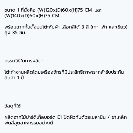
ขนาด 1 ที่นั่งคือ (W)120x(D)60x(H)75 CM. และ
(W)140x(D)60x(H)75 CM.
พร้อมฉากกั้นตั้งบนโต๊ะหุ้มผ้า เลือกสีได้ 3 สี (เทา ,ฟ้า และเขียว)
สูง 35 ซม.
กรรมวิธีในการผลิต:
โต๊ะทำงานผลิตโดยเครื่องจักรที่มีประสิทธิภาพเรากล้ารับประกัน
สินค้า 1 ปี
วัสดุที่ใช้:
ผลิตจากไม้ปาร์ติเกิ้ลบอร์ด E1 ปิดผิวทับด้วยเมลามีน / ขาเหล็ก
พ่นสีอุตสาหกรรมอย่างดี