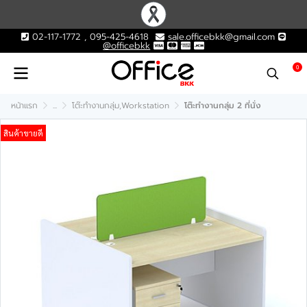
02-117-1772 , 095-425-4618
sale.officebkk@gmail.com
@officebkk
0
หน้าแรก
...
โต๊ะทำงานกลุ่ม,Workstation
โต๊ะทำงานกลุ่ม 2 ที่นั่ง
สินค้าขายดี