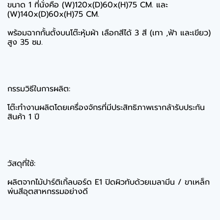
ขนาด 1 ที่นั่งคือ (W)120x(D)60x(H)75 CM. และ
(W)140x(D)60x(H)75 CM.
พร้อมฉากกั้นตั้งบนโต๊ะหุ้มผ้า เลือกสีได้ 3 สี (เทา ,ฟ้า และเขียว)
สูง 35 ซม.
กรรมวิธีในการผลิต:
โต๊ะทำงานผลิตโดยเครื่องจักรที่มีประสิทธิภาพเรากล้ารับประกัน
สินค้า 1 ปี
วัสดุที่ใช้:
ผลิตจากไม้ปาร์ติเกิ้ลบอร์ด E1 ปิดผิวทับด้วยเมลามีน / ขาเหล็ก
พ่นสีอุตสาหกรรมอย่างดี