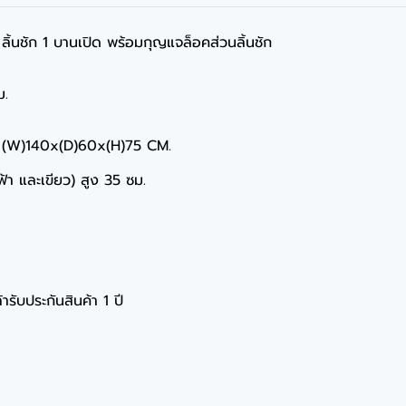
1 ลิ้นชัก 1 บานเปิด พร้อมกุญแจล็อคส่วนลิ้นชัก
ม.
ละ (W)140x(D)60x(H)75 CM.
,ฟ้า และเขียว) สูง 35 ซม.
ารับประกันสินค้า 1 ปี