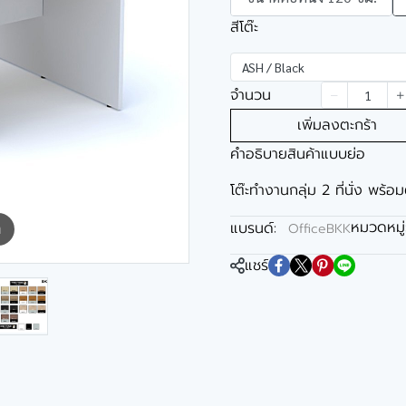
สีโต๊ะ
ASH / Black
จำนวน
เพิ่มลงตะกร้า
คำอธิบายสินค้าแบบย่อ
โต๊ะทำงานกลุ่ม 2 ที่นั่ง พร้อม
หมวดหมู่
แบรนด์:
OfficeBKK
m
แชร์