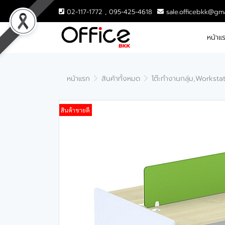
02-117-1772 , 095-425-4618
sale.officebkk@gm
หน้าแ
หน้าแรก
สินค้าทั้งหมด
โต๊ะทำงานกลุ่ม,Worksta
สินค้าขายดี