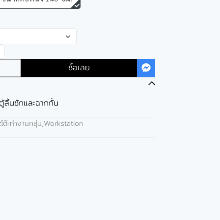
ซื้อเลย
ตู้ลิ้นชักและฉากกั้น
:
โต๊ะทำงานกลุ่ม,Workstation