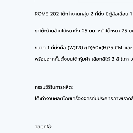
ROME-202 โต๊ะทำงานกลุ่ม 2 ที่นั่ง มีตู้ล้อเลื่อน 
ขาโต๊ะด้านข้างไม้หนาถึง 25 มม. หน้าโต๊ะหนา 25 ม
ขนาด 1 ที่นั่งคือ (W)120x(D)60x(H)75 CM. แ
พร้อมฉากกั้นตั้งบนโต๊ะหุ้มผ้า เลือกสีได้ 3 สี (เทา 
กรรมวิธีในการผลิต:
โต๊ะทำงานผลิตโดยเครื่องจักรที่มีประสิทธิภาพเรากล้
วัสดุที่ใช้: