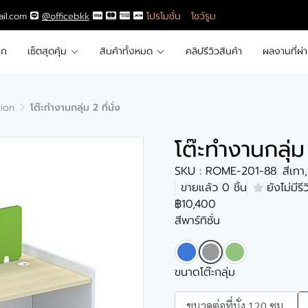
โปรโมชั่น
โชว์รูม
ail.com
@officebkk
รก
เซ็ตสุดคุ้ม
สินค้าทั้งหมด
คลิปรีวิวสินค้า
ผลงานที่ผ่
tion
โต๊ะทำงานกลุ่ม 2 ที่นั่ง
โต๊ะทำงานกลุ่ม 
SKU : ROME-201-88
สีเทา
ขายแล้ว 0 ชิ้น
ยังไม่มีรี
฿10,400
สีพาร์ทิชั่น
ขนาดโต๊ะกลุ่ม
ขนาดต่อที่นั่ง 120 ซม.