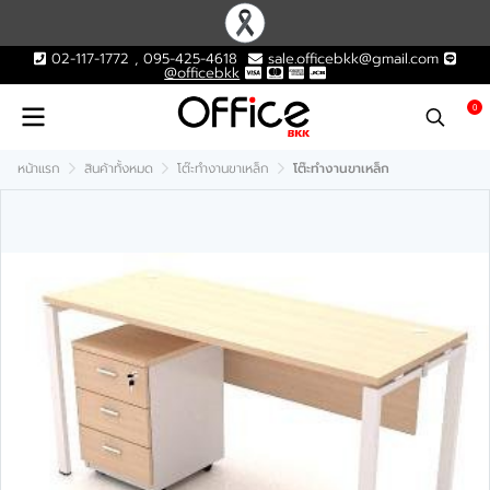
02-117-1772 , 095-425-4618
sale.officebkk@gmail.com
@officebkk
0
หน้าแรก
สินค้าทั้งหมด
โต๊ะทำงานขาเหล็ก
โต๊ะทำงานขาเหล็ก