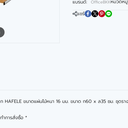
หมวดหมู่
แบรนด์:
OfficeBKK
แชร์
m
จาก HAFELE ขนาดแผ่นไม้หนา 16 มม. ขนาด ก60 x ล35 ซม. ชุดราง
ทำการสั่งซื้อ *