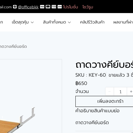
โปรโมชั่น
โชว์รูม
ail.com
@officebkk
รก
เซ็ตสุดคุ้ม
สินค้าทั้งหมด
คลิปรีวิวสินค้า
ผลงานที่ผ่
าดวางคีย์บอร์ด
ถาดวางคีย์บอ
SKU : KEY-60
ขายแล้ว 3 ชิ
฿650
จำนวน
เพิ่มลงตะกร้า
คำอธิบายสินค้าแบบย่อ
ถาดวางคีย์บอร์ด