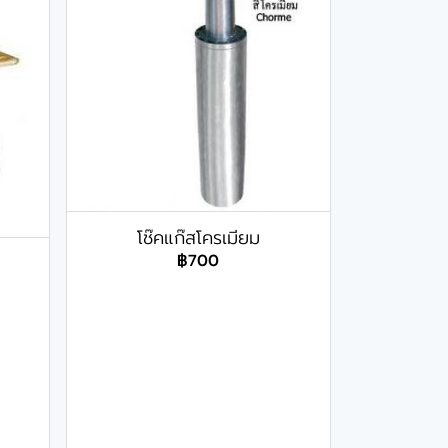
โช๊คแก๊สโครเมียม
฿700