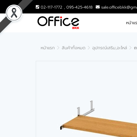
02-117-1772 , 095-425-4618
sale.officebkk@gm
หน้าแ
หน้าแรก
สินค้าทั้งหมด
อุปกรณ์เสริม,อะไหล่
ถ