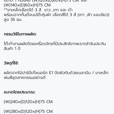
ขนาด 1 ที่นั่งคือ (W)120x(D)60x(H)75 CM. และ
(W)140x(D)60x(H)75 CM.
**ขาเหล็กเลือกได้ 3 สี ขาว ,เทา และ ดำ
พร้อมฉากกั้นตั้งบนโต๊ะหุ้มผ้า เลือกสีได้ 3 สี (เทา ,ฟ้า และเขียว)
สูง 35 ซม.
กรรมวิธีในการผลิต:
โต๊ะทำงานผลิตโดยเครื่องจักรที่มีประสิทธิภาพเรากล้ารับประกัน
สินค้า 1 ปี
วัสดุที่ใช้:
ผลิตจากไม้ปาร์ติเกิ้ลบอร์ด E1 ปิดผิวทับด้วยเมลามีน / ขาเหล็ก
พ่นสีอุตสาหกรรมอย่างดี
ขนาดโดยประมาณ:
(W)240x(D)120x(H)75 CM.
(W)280x(D)120x(H)75 CM.