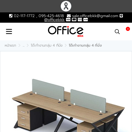
02-117-1772 , 095-425-4618
sale.officebkk@gmail.com
@officebkk
0
หน้าแรก
...
โต๊ะทำงานกลุ่ม 4 ที่นั่ง
โต๊ะทำงานกลุ่ม 4 ที่นั่ง