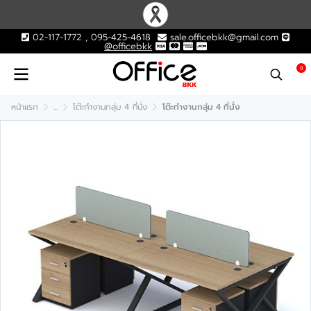
02-117-1772 , 095-425-4618
sale.officebkk@gmail.com
@officebkk
0
หน้าแรก
...
โต๊ะทำงานกลุ่ม 4 ที่นั่ง
โต๊ะทำงานกลุ่ม 4 ที่นั่ง