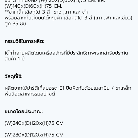
ขนาด 1 ที่นั่งคือ (W)120x(D)60x(H)75 CM. และ
(W)140x(D)60x(H)75 CM.
**ขาเหล็กเลือกได้ 3 สี ขาว ,เทา และ ดำ
พร้อมฉากกั้นตั้งบนโต๊ะหุ้มผ้า เลือกสีได้ 3 สี (เทา ,ฟ้า และเขียว)
สูง 35 ซม.
กรรมวิธีในการผลิต:
โต๊ะทำงานผลิตโดยเครื่องจักรที่มีประสิทธิภาพเรากล้ารับประกัน
สินค้า 1 ปี
วัสดุที่ใช้:
ผลิตจากไม้ปาร์ติเกิ้ลบอร์ด E1 ปิดผิวทับด้วยเมลามีน / ขาเหล็ก
พ่นสีอุตสาหกรรมอย่างดี
ขนาดโดยประมาณ:
(W)240x(D)120x(H)75 CM.
(W)280x(D)120x(H)75 CM.