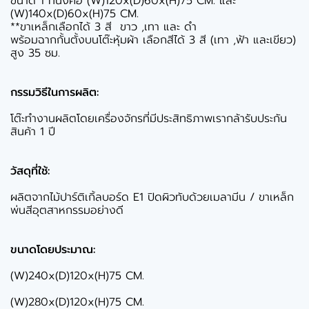
ขนาด 1 ที่นั่งคือ (W)120x(D)60x(H)75 CM. และ
(W)140x(D)60x(H)75 CM.
**ขาเหล็กเลือกได้ 3 สี ขาว ,เทา และ ดำ
พร้อมฉากกั้นตั้งบนโต๊ะหุ้มผ้า เลือกสีได้ 3 สี (เทา ,ฟ้า และเขียว)
สูง 35 ซม.
กรรมวิธีในการผลิต:
โต๊ะทำงานผลิตโดยเครื่องจักรที่มีประสิทธิภาพเรากล้ารับประกัน
สินค้า 1 ปี
วัสดุที่ใช้:
ผลิตจากไม้ปาร์ติเกิ้ลบอร์ด E1 ปิดผิวทับด้วยเมลามีน / ขาเหล็ก
พ่นสีอุตสาหกรรมอย่างดี
ขนาดโดยประมาณ:
(W)240x(D)120x(H)75 CM.
(W)280x(D)120x(H)75 CM.