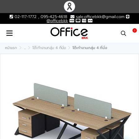
02-117-1772 , 095-425-4618
sale.officebkk@gmail.com
@officebkk
0
หน้าแรก
...
โต๊ะทำงานกลุ่ม 4 ที่นั่ง
โต๊ะทำงานกลุ่ม 4 ที่นั่ง