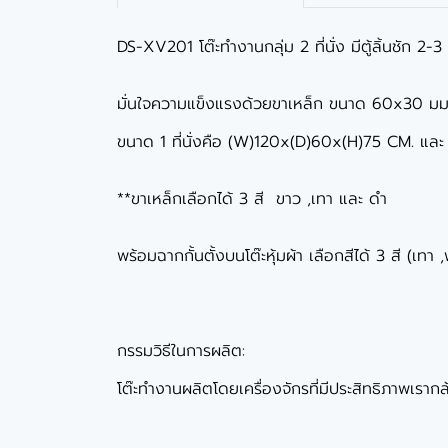
DS-XV201 โต๊ะทำงานกลุ่ม 2 ที่นั่ง มีตู้ลิ้นชัก 2-
มั่นใจความแข็งแรงด้วยขาเหล็ก ขนาด 60x30 มม. 
ขนาด 1 ที่นั่งคือ (W)120x(D)60x(H)75 CM. แ
**ขาเหล็กเลือกได้ 3 สี ขาว ,เทา และ ดำ
พร้อมฉากกั้นตั้งบนโต๊ะหุ้มผ้า เลือกสีได้ 3 สี (เทา 
กรรมวิธีในการผลิต:
โต๊ะทำงานผลิตโดยเครื่องจักรที่มีประสิทธิภาพเรากล้