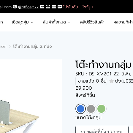
โปรโมชั่น
โชว์รูม
ail.com
@officebkk
รก
เซ็ตสุดคุ้ม
สินค้าทั้งหมด
คลิปรีวิวสินค้า
ผลงานที่ผ่
tion
โต๊ะทำงานกลุ่ม 2 ที่นั่ง
โต๊ะทำงานกลุ่ม 
SKU : DS-XV201-22
สีฟ้า
ขายแล้ว 0 ชิ้น
ยังไม่มีรี
฿9,900
สีพาร์ทิชั่น
ขนาดโต๊ะกลุ่ม
ขนาดต่อที่นั่ง 120 ซม.