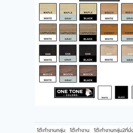
โต๊ะทำงานกลุ่ม
โต๊ะทำงาน
โต๊ะทำงานกลุ่ม2ที่นั่