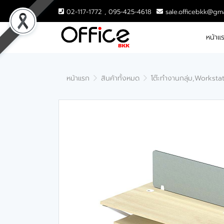
02-117-1772 , 095-425-4618
sale.officebkk@gm
หน้าแ
หน้าแรก
สินค้าทั้งหมด
โต๊ะทำงานกลุ่ม,Worksta