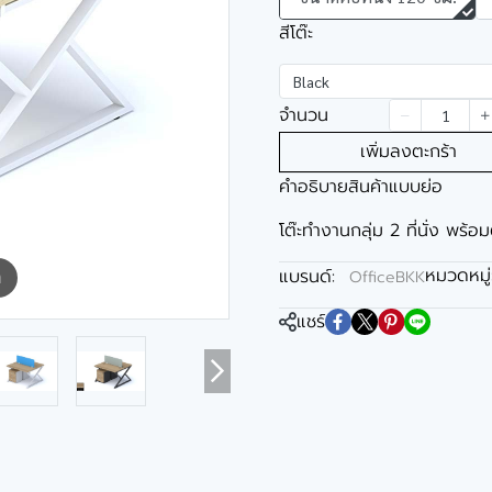
สีโต๊ะ
Black
จำนวน
เพิ่มลงตะกร้า
คำอธิบายสินค้าแบบย่อ
โต๊ะทำงานกลุ่ม 2 ที่นั่ง พร้อม
หมวดหมู่
แบรนด์:
OfficeBKK
m
แชร์