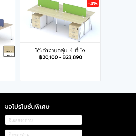
-4%
โต๊ะทำงานกลุ่ม 4 ที่นั่ง
฿20,100
-
฿23,890
ขอโปรโมชั่นพิเศษ