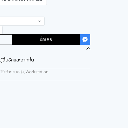
ซื้อเลย
ตู้ลิ้นชักและฉากกั้น
:
โต๊ะทำงานกลุ่ม,Workstation