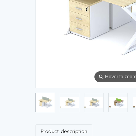
⚲
Hover to zoo
Product description