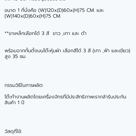
ขนาด 1 ที่นั่งคือ (W)120x(D)60x(H)75 CM. และ
(W)140x(D)60x(H)75 CM.
**ขาเหล็กเลือกได้ 3 สี ขาว ,เทา และ ดำ
พร้อมฉากกั้นตั้งบนโต๊ะหุ้มผ้า เลือกสีได้ 3 สี (เทา ,ฟ้า และเขียว)
สูง 35 ซม.
กรรมวิธีในการผลิต:
โต๊ะทำงานผลิตโดยเครื่องจักรที่มีประสิทธิภาพเรากล้ารับประกัน
สินค้า 1 ปี
วัสดุที่ใช้: