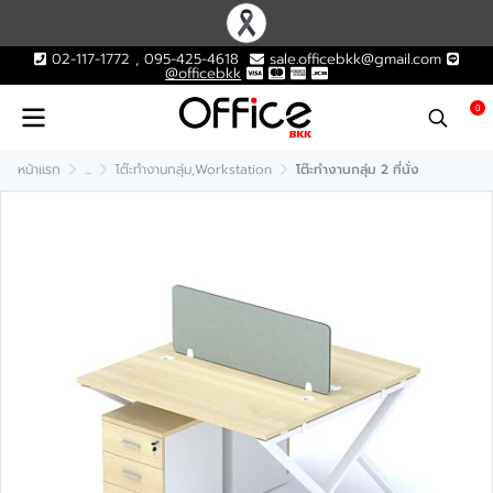
02-117-1772 , 095-425-4618
sale.officebkk@gmail.com
@officebkk
0
หน้าแรก
...
โต๊ะทำงานกลุ่ม,Workstation
โต๊ะทำงานกลุ่ม 2 ที่นั่ง