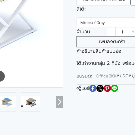
สีโต๊ะ
Mocca / Gray
จำนวน
เพิ่มลงตะกร้า
คำอธิบายสินค้าแบบย่อ
โต๊ะทำงานกลุ่ม 2 ที่นั่ง พร้อม
หมวดหมู่
แบรนด์:
OfficeBKK
m
แชร์