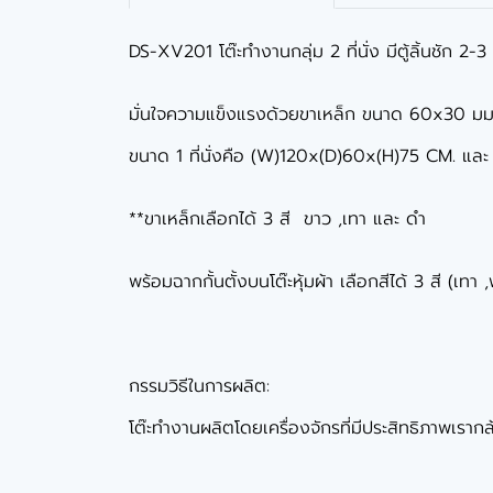
DS-XV201 โต๊ะทำงานกลุ่ม 2 ที่นั่ง มีตู้ลิ้นชัก 2-
มั่นใจความแข็งแรงด้วยขาเหล็ก ขนาด 60x30 มม. 
ขนาด 1 ที่นั่งคือ (W)120x(D)60x(H)75 CM. แ
**ขาเหล็กเลือกได้ 3 สี ขาว ,เทา และ ดำ
พร้อมฉากกั้นตั้งบนโต๊ะหุ้มผ้า เลือกสีได้ 3 สี (เทา 
กรรมวิธีในการผลิต:
โต๊ะทำงานผลิตโดยเครื่องจักรที่มีประสิทธิภาพเรากล้