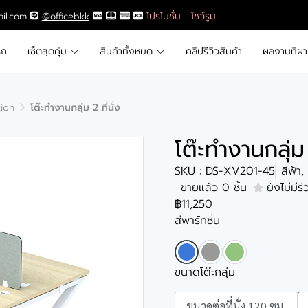
โปรโมชั่น
โชว์รูม
ail.com
@officebkk
รก
เซ็ตสุดคุ้ม
สินค้าทั้งหมด
คลิปรีวิวสินค้า
ผลงานที่ผ่
tion
โต๊ะทำงานกลุ่ม 2 ที่นั่ง
โต๊ะทำงานกลุ่ม 
SKU : DS-XV201-45
สีฟ้า
ขายแล้ว 0 ชิ้น
ยังไม่มีรี
฿11,250
สีพาร์ทิชั่น
ขนาดโต๊ะกลุ่ม
ขนาดต่อที่นั่ง 120 ซม.