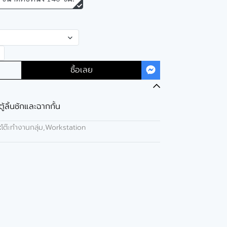
ซื้อเลย
ตู้ลิ้นชักและฉากกั้น
:
โต๊ะทำงานกลุ่ม,Workstation