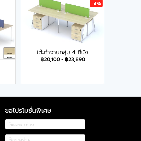
-4%
โต๊ะทำงานกลุ่ม 4 ที่นั่ง
฿20,100
-
฿23,890
ขอโปรโมชั่นพิเศษ