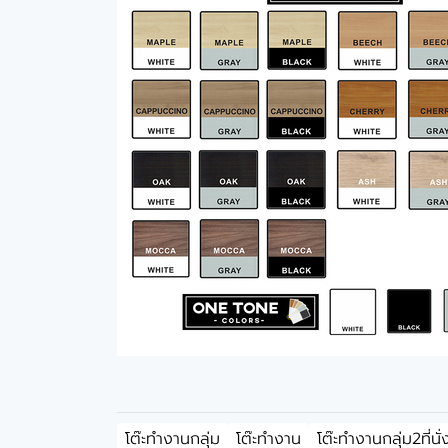
โต๊ะทำงานกลุ่ม
โต๊ะทำงาน
โต๊ะทำงานกลุ่ม2ที่นั่