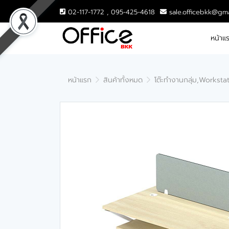
02-117-1772 , 095-425-4618
sale.officebkk@gm
หน้าแ
หน้าแรก
สินค้าทั้งหมด
โต๊ะทำงานกลุ่ม,Worksta