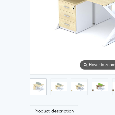
⚲
Hover to zoo
Product description