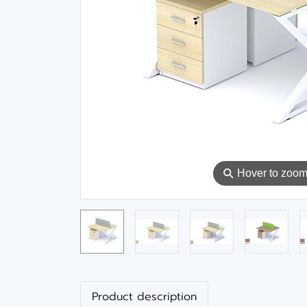
⚲
Hover to zoo
Product description