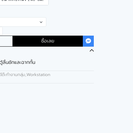
ซื้อเลย
ตู้ลิ้นชักและฉากกั้น
:
โต๊ะทำงานกลุ่ม,Workstation