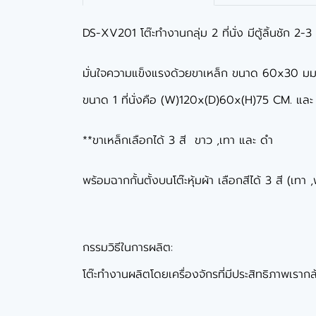
DS-XV201 โต๊ะทำงานกลุ่ม 2 ที่นั่ง มีตู้ลิ้นชัก 2-
มั่นใจความแข็งแรงด้วยขาเหล็ก ขนาด 60x30 มม. 
ขนาด 1 ที่นั่งคือ (W)120x(D)60x(H)75 CM. แ
**ขาเหล็กเลือกได้ 3 สี ขาว ,เทา และ ดำ
พร้อมฉากกั้นตั้งบนโต๊ะหุ้มผ้า เลือกสีได้ 3 สี (เทา 
กรรมวิธีในการผลิต:
โต๊ะทำงานผลิตโดยเครื่องจักรที่มีประสิทธิภาพเรากล้