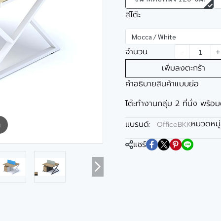
สีโต๊ะ
Mocca / White
จำนวน
เพิ่มลงตะกร้า
คำอธิบายสินค้าแบบย่อ
โต๊ะทำงานกลุ่ม 2 ที่นั่ง พร้อม
หมวดหมู่
แบรนด์:
OfficeBKK
m
แชร์