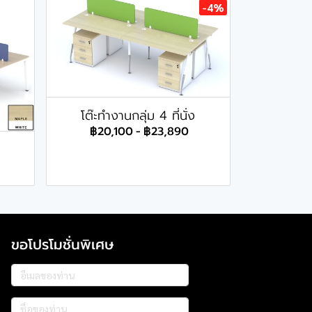
-4%
โต๊ะทำงานกลุ่ม 4 ที่นั่ง
฿20,100
-
฿23,890
ขอโปรโมชั่นพิเศษ