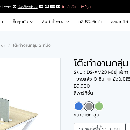
โปรโมชั่น
โชว์รูม
ail.com
@officebkk
รก
เซ็ตสุดคุ้ม
สินค้าทั้งหมด
คลิปรีวิวสินค้า
ผลงานที่ผ่
tion
โต๊ะทำงานกลุ่ม 2 ที่นั่ง
โต๊ะทำงานกลุ่ม 
SKU : DS-XV201-68
สีเทา
ขายแล้ว 0 ชิ้น
ยังไม่มีรี
฿9,900
สีพาร์ทิชั่น
ขนาดโต๊ะกลุ่ม
ขนาดต่อที่นั่ง 120 ซม.