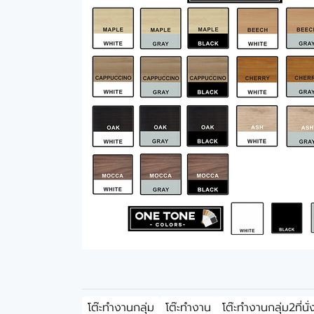
โต๊ะทำงานกลุ่ม
โต๊ะทำงาน
โต๊ะทำงานกลุ่ม2ที่นั่