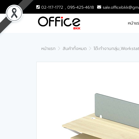
02-117-1772 , 095-425-4618
sale.officebkk@gm
หน้าแ
หน้าแรก
สินค้าทั้งหมด
โต๊ะทำงานกลุ่ม,Worksta