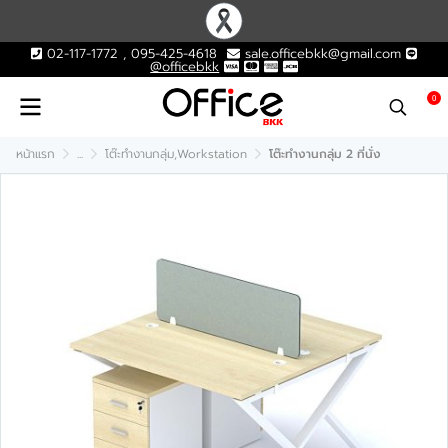
02-117-1772 , 095-425-4618
sale.officebkk@gmail.com
@officebkk
0
หน้าแรก
...
โต๊ะทำงานกลุ่ม,Workstation
โต๊ะทำงานกลุ่ม 2 ที่นั่ง