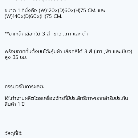
ขนาด 1 ที่นั่งคือ (W)120x(D)60x(H)75 CM. และ
(W)140x(D)60x(H)75 CM.
**ขาเหล็กเลือกได้ 3 สี ขาว ,เทา และ ดำ
พร้อมฉากกั้นตั้งบนโต๊ะหุ้มผ้า เลือกสีได้ 3 สี (เทา ,ฟ้า และเขียว)
สูง 35 ซม.
กรรมวิธีในการผลิต:
โต๊ะทำงานผลิตโดยเครื่องจักรที่มีประสิทธิภาพเรากล้ารับประกัน
สินค้า 1 ปี
วัสดุที่ใช้: