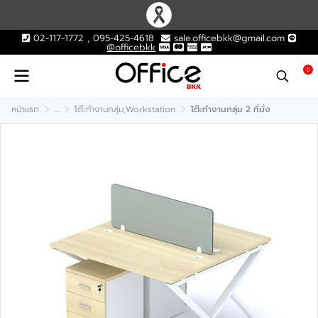
02-117-1772 , 095-425-4618
sale.officebkk@gmail.com
@officebkk
0
หน้าแรก
...
โต๊ะทำงานกลุ่ม,Workstation
โต๊ะทำงานกลุ่ม 2 ที่นั่ง