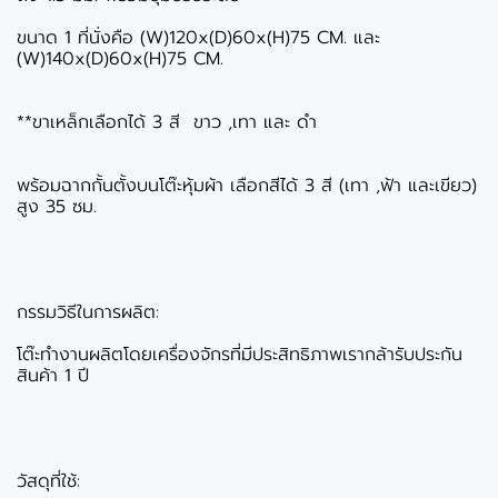
ขนาด 1 ที่นั่งคือ (W)120x(D)60x(H)75 CM. และ
(W)140x(D)60x(H)75 CM.
**ขาเหล็กเลือกได้ 3 สี ขาว ,เทา และ ดำ
พร้อมฉากกั้นตั้งบนโต๊ะหุ้มผ้า เลือกสีได้ 3 สี (เทา ,ฟ้า และเขียว)
สูง 35 ซม.
กรรมวิธีในการผลิต:
โต๊ะทำงานผลิตโดยเครื่องจักรที่มีประสิทธิภาพเรากล้ารับประกัน
สินค้า 1 ปี
วัสดุที่ใช้: