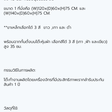
ขนาด 1 ที่นั่งคือ (W)120x(D)60x(H)75 CM. และ
(W)140x(D)60x(H)75 CM.
**ขาเหล็กเลือกได้ 3 สี ขาว ,เทา และ ดำ
พร้อมฉากกั้นตั้งบนโต๊ะหุ้มผ้า เลือกสีได้ 3 สี (เทา ,ฟ้า และเขียว)
สูง 35 ซม.
กรรมวิธีในการผลิต:
โต๊ะทำงานผลิตโดยเครื่องจักรที่มีประสิทธิภาพเรากล้ารับประกัน
สินค้า 1 ปี
วัสดุที่ใช้: