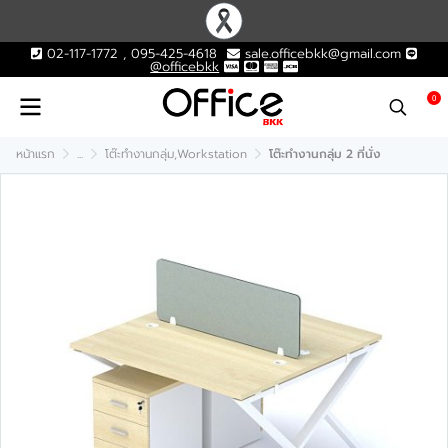
02-117-1772 , 095-425-4618
sale.officebkk@gmail.com
@officebkk
0
หน้าแรก
...
โต๊ะทำงานกลุ่ม,Workstation
โต๊ะทำงานกลุ่ม 2 ที่นั่ง