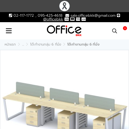
02-117-1772 , 095-425-4618
sale.officebkk@gmail.com
@officebkk
0
หน้าแรก
...
โต๊ะทำงานกลุ่ม 6 ที่นั่ง
โต๊ะทำงานกลุ่ม 6 ที่นั่ง