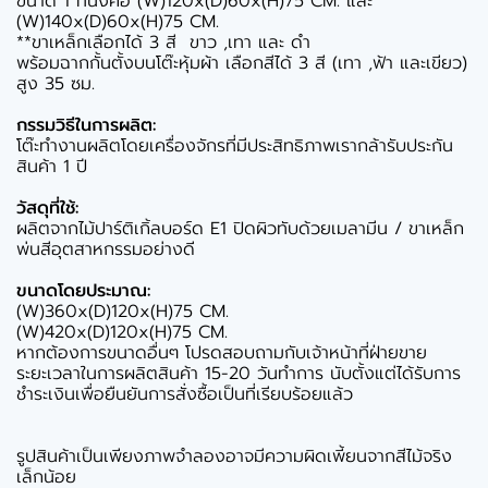
ขนาด 1 ที่นั่งคือ (W)120x(D)60x(H)75 CM. และ
(W)140x(D)60x(H)75 CM.
**ขาเหล็กเลือกได้ 3 สี ขาว ,เทา และ ดำ
พร้อมฉากกั้นตั้งบนโต๊ะหุ้มผ้า เลือกสีได้ 3 สี (เทา ,ฟ้า และเขียว)
สูง 35 ซม.
กรรมวิธีในการผลิต:
โต๊ะทำงานผลิตโดยเครื่องจักรที่มีประสิทธิภาพเรากล้ารับประกัน
สินค้า 1 ปี
วัสดุที่ใช้:
ผลิตจากไม้ปาร์ติเกิ้ลบอร์ด E1 ปิดผิวทับด้วยเมลามีน / ขาเหล็ก
พ่นสีอุตสาหกรรมอย่างดี
ขนาดโดยประมาณ:
(W)360x(D)120x(H)75 CM.
(W)420x(D)120x(H)75 CM.
หากต้องการขนาดอื่นๆ โปรดสอบถามกับเจ้าหน้าที่ฝ่ายขาย
ระยะเวลาในการผลิตสินค้า 15-20 วันทำการ นับตั้งแต่ได้รับการ
ชำระเงินเพื่อยืนยันการสั่งซื้อเป็นที่เรียบร้อยแล้ว
รูปสินค้าเป็นเพียงภาพจำลองอาจมีความผิดเพี้ยนจากสีไม้จริง
เล็กน้อย