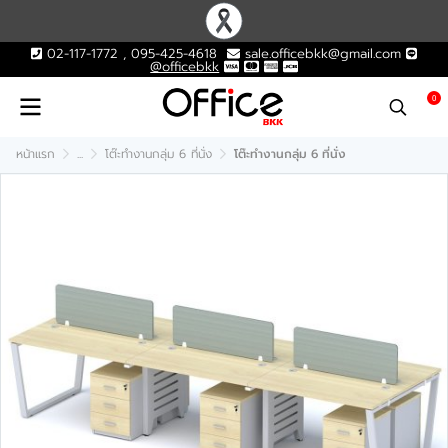
02-117-1772 , 095-425-4618
sale.officebkk@gmail.com
@officebkk
0
หน้าแรก
...
โต๊ะทำงานกลุ่ม 6 ที่นั่ง
โต๊ะทำงานกลุ่ม 6 ที่นั่ง