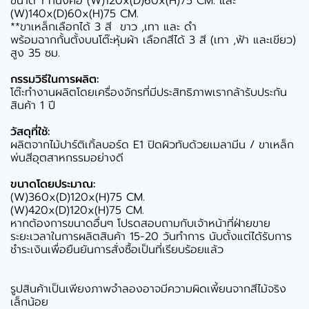
ขนาด 1 ที่นั่งคือ (W)120x(D)60x(H)75 CM. และ
(W)140x(D)60x(H)75 CM.
**ขาเหล็กเลือกได้ 3 สี ขาว ,เทา และ ดำ
พร้อมฉากกั้นตั้งบนโต๊ะหุ้มผ้า เลือกสีได้ 3 สี (เทา ,ฟ้า และเขียว)
สูง 35 ซม.
กรรมวิธีในการผลิต:
โต๊ะทำงานผลิตโดยเครื่องจักรที่มีประสิทธิภาพเรากล้ารับประกัน
สินค้า 1 ปี
วัสดุที่ใช้:
ผลิตจากไม้ปาร์ติเกิ้ลบอร์ด E1 ปิดผิวทับด้วยเมลามีน / ขาเหล็ก
พ่นสีอุตสาหกรรมอย่างดี
ขนาดโดยประมาณ:
(W)360x(D)120x(H)75 CM.
(W)420x(D)120x(H)75 CM.
หากต้องการขนาดอื่นๆ โปรดสอบถามกับเจ้าหน้าที่ฝ่ายขาย
ระยะเวลาในการผลิตสินค้า 15-20 วันทำการ นับตั้งแต่ได้รับการ
ชำระเงินเพื่อยืนยันการสั่งซื้อเป็นที่เรียบร้อยแล้ว
รูปสินค้าเป็นเพียงภาพจำลองอาจมีความผิดเพี้ยนจากสีไม้จริง
เล็กน้อย