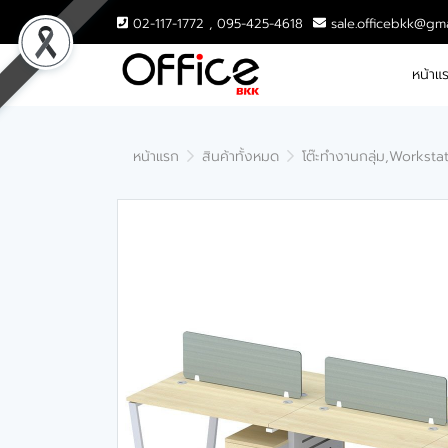
02-117-1772 , 095-425-4618
sale.officebkk@gm
หน้าแ
หน้าแรก
สินค้าทั้งหมด
โต๊ะทำงานกลุ่ม,Worksta