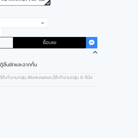
ซื้อเลย
ตู้ลิ้นชักและฉากกั้น
:
โต๊ะทำงานกลุ่ม,Workstation
,
โต๊ะทำงานกลุ่ม 6 ที่นั่ง