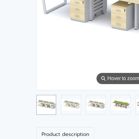
⚲
Hover to zoo
Product description