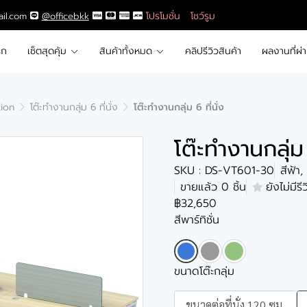
โปรโมชั่น
โชว์รูม
ail.com
@officebkk
รก
เซ็ตสุดคุ้ม
สินค้าทั้งหมด
คลิปรีวิวสินค้า
ผลงานที่ผ่
tion
โต๊ะทำงานกลุ่ม 6 ที่นั่ง
โต๊ะทำงานกลุ่ม 6 ที่นั่ง
โต๊ะทำงานกลุ่ม 
SKU : DS-VT601-30
สีฟ้า
ขายแล้ว 0 ชิ้น
ยังไม่มีรี
฿32,650
สีพาร์ทิชั่น
ขนาดโต๊ะกลุ่ม
ขนาดต่อที่นั่ง 120 ซม.