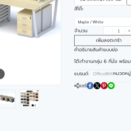
สีโต๊ะ
Maple / White
จำนวน
เพิ่มลงตะกร้า
คำอธิบายสินค้าแบบย่อ
โต๊ะทำงานกลุ่ม 6 ที่นั่ง พร้อม
หมวดหมู่
แบรนด์:
OfficeBKK
m
แชร์