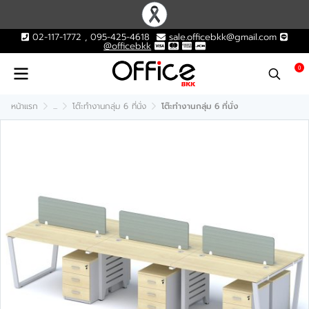
02-117-1772 , 095-425-4618
sale.officebkk@gmail.com
@officebkk
0
หน้าแรก
...
โต๊ะทำงานกลุ่ม 6 ที่นั่ง
โต๊ะทำงานกลุ่ม 6 ที่นั่ง