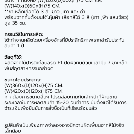
ขนาด 1 ที่นั่งคือ (W)120x(D)60x(H)75 CM. และ
(W)140x(D)60x(H)75 CM.
**ขาเหล็กเลือกได้ 3 สี ขาว ,เทา และ ดำ
พร้อมฉากกั้นตั้งบนโต๊ะหุ้มผ้า เลือกสีได้ 3 สี (เทา ,ฟ้า และเขียว)
สูง 35 ซม.
กรรมวิธีในการผลิต:
โต๊ะทำงานผลิตโดยเครื่องจักรที่มีประสิทธิภาพเรากล้ารับประกัน
สินค้า 1 ปี
วัสดุที่ใช้:
ผลิตจากไม้ปาร์ติเกิ้ลบอร์ด E1 ปิดผิวทับด้วยเมลามีน / ขาเหล็ก
พ่นสีอุตสาหกรรมอย่างดี
ขนาดโดยประมาณ:
(W)360x(D)120x(H)75 CM.
(W)420x(D)120x(H)75 CM.
หากต้องการขนาดอื่นๆ โปรดสอบถามกับเจ้าหน้าที่ฝ่ายขาย
ระยะเวลาในการผลิตสินค้า 15-20 วันทำการ นับตั้งแต่ได้รับการ
ชำระเงินเพื่อยืนยันการสั่งซื้อเป็นที่เรียบร้อยแล้ว
รูปสินค้าเป็นเพียงภาพจำลองอาจมีความผิดเพี้ยนจากสีไม้จริง
เล็กน้อย