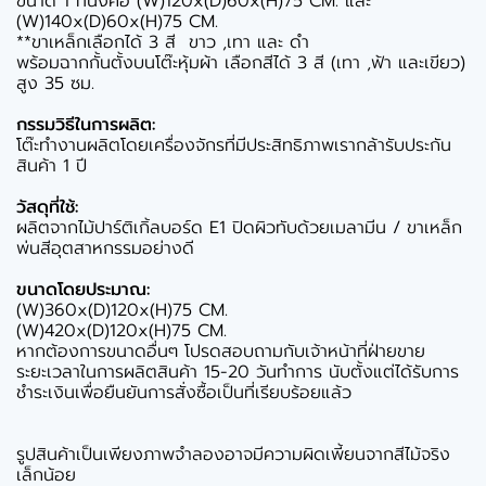
ขนาด 1 ที่นั่งคือ (W)120x(D)60x(H)75 CM. และ
(W)140x(D)60x(H)75 CM.
**ขาเหล็กเลือกได้ 3 สี ขาว ,เทา และ ดำ
พร้อมฉากกั้นตั้งบนโต๊ะหุ้มผ้า เลือกสีได้ 3 สี (เทา ,ฟ้า และเขียว)
สูง 35 ซม.
กรรมวิธีในการผลิต:
โต๊ะทำงานผลิตโดยเครื่องจักรที่มีประสิทธิภาพเรากล้ารับประกัน
สินค้า 1 ปี
วัสดุที่ใช้:
ผลิตจากไม้ปาร์ติเกิ้ลบอร์ด E1 ปิดผิวทับด้วยเมลามีน / ขาเหล็ก
พ่นสีอุตสาหกรรมอย่างดี
ขนาดโดยประมาณ:
(W)360x(D)120x(H)75 CM.
(W)420x(D)120x(H)75 CM.
หากต้องการขนาดอื่นๆ โปรดสอบถามกับเจ้าหน้าที่ฝ่ายขาย
ระยะเวลาในการผลิตสินค้า 15-20 วันทำการ นับตั้งแต่ได้รับการ
ชำระเงินเพื่อยืนยันการสั่งซื้อเป็นที่เรียบร้อยแล้ว
รูปสินค้าเป็นเพียงภาพจำลองอาจมีความผิดเพี้ยนจากสีไม้จริง
เล็กน้อย