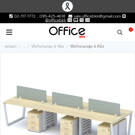
02-117-1772 , 095-425-4618
sale.officebkk@gmail.com
@officebkk
0
หน้าแรก
...
โต๊ะทำงานกลุ่ม 6 ที่นั่ง
โต๊ะทำงานกลุ่ม 6 ที่นั่ง