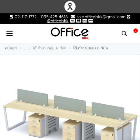
02-117-1772 , 095-425-4618
sale.officebkk@gmail.com
@officebkk
0
หน้าแรก
...
โต๊ะทำงานกลุ่ม 6 ที่นั่ง
โต๊ะทำงานกลุ่ม 6 ที่นั่ง