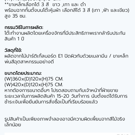
**ขาเหล็กเลือกได้ 3 สี ขาว ,เทา และ ดำ
พร้อมฉากกั้นตั้งบนโต๊ะหุ้มผ้า เลือกสีได้ 3 สี (เทา ,ฟ้า และเขียว)
สูง 35 ซม.
กรรมวิธีในการผลิต:
โต๊ะทำงานผลิตโดยเครื่องจักรที่มีประสิทธิภาพเรากล้ารับประกัน
สินค้า 1 ปี
วัสดุที่ใช้:
ผลิตจากไม้ปาร์ติเกิ้ลบอร์ด E1 ปิดผิวทับด้วยเมลามีน / ขาเหล็ก
พ่นสีอุตสาหกรรมอย่างดี
ขนาดโดยประมาณ:
(W)360x(D)120x(H)75 CM.
(W)420x(D)120x(H)75 CM.
หากต้องการขนาดอื่นๆ โปรดสอบถามกับเจ้าหน้าที่ฝ่ายขาย
ระยะเวลาในการผลิตสินค้า 15-20 วันทำการ นับตั้งแต่ได้รับการ
ชำระเงินเพื่อยืนยันการสั่งซื้อเป็นที่เรียบร้อยแล้ว
รูปสินค้าเป็นเพียงภาพจำลองอาจมีความผิดเพี้ยนจากสีไม้จริง
เล็กน้อย