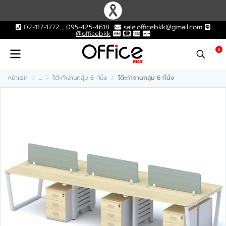
02-117-1772 , 095-425-4618
sale.officebkk@gmail.com
@officebkk
0
หน้าแรก
...
โต๊ะทำงานกลุ่ม 6 ที่นั่ง
โต๊ะทำงานกลุ่ม 6 ที่นั่ง