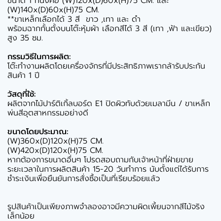
ขนาด 1 ที่นั่งคือ (W)120x(D)60x(H)75 CM. และ
(W)140x(D)60x(H)75 CM.
**ขาเหล็กเลือกได้ 3 สี ขาว ,เทา และ ดำ
พร้อมฉากกั้นตั้งบนโต๊ะหุ้มผ้า เลือกสีได้ 3 สี (เทา ,ฟ้า และเขียว)
สูง 35 ซม.
กรรมวิธีในการผลิต:
โต๊ะทำงานผลิตโดยเครื่องจักรที่มีประสิทธิภาพเรากล้ารับประกัน
สินค้า 1 ปี
วัสดุที่ใช้:
ผลิตจากไม้ปาร์ติเกิ้ลบอร์ด E1 ปิดผิวทับด้วยเมลามีน / ขาเหล็ก
พ่นสีอุตสาหกรรมอย่างดี
ขนาดโดยประมาณ:
(W)360x(D)120x(H)75 CM.
(W)420x(D)120x(H)75 CM.
หากต้องการขนาดอื่นๆ โปรดสอบถามกับเจ้าหน้าที่ฝ่ายขาย
ระยะเวลาในการผลิตสินค้า 15-20 วันทำการ นับตั้งแต่ได้รับการ
ชำระเงินเพื่อยืนยันการสั่งซื้อเป็นที่เรียบร้อยแล้ว
รูปสินค้าเป็นเพียงภาพจำลองอาจมีความผิดเพี้ยนจากสีไม้จริง
เล็กน้อย