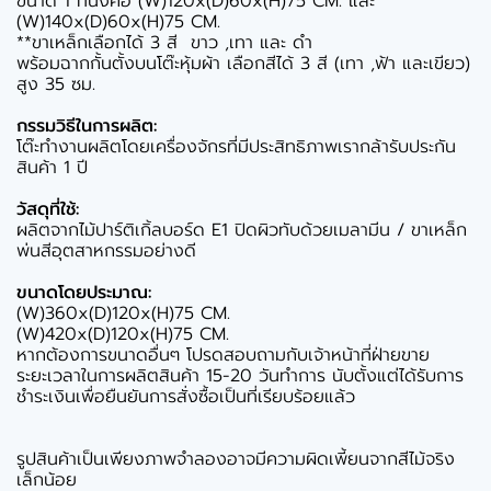
ขนาด 1 ที่นั่งคือ (W)120x(D)60x(H)75 CM. และ
(W)140x(D)60x(H)75 CM.
**ขาเหล็กเลือกได้ 3 สี ขาว ,เทา และ ดำ
พร้อมฉากกั้นตั้งบนโต๊ะหุ้มผ้า เลือกสีได้ 3 สี (เทา ,ฟ้า และเขียว)
สูง 35 ซม.
กรรมวิธีในการผลิต:
โต๊ะทำงานผลิตโดยเครื่องจักรที่มีประสิทธิภาพเรากล้ารับประกัน
สินค้า 1 ปี
วัสดุที่ใช้:
ผลิตจากไม้ปาร์ติเกิ้ลบอร์ด E1 ปิดผิวทับด้วยเมลามีน / ขาเหล็ก
พ่นสีอุตสาหกรรมอย่างดี
ขนาดโดยประมาณ:
(W)360x(D)120x(H)75 CM.
(W)420x(D)120x(H)75 CM.
หากต้องการขนาดอื่นๆ โปรดสอบถามกับเจ้าหน้าที่ฝ่ายขาย
ระยะเวลาในการผลิตสินค้า 15-20 วันทำการ นับตั้งแต่ได้รับการ
ชำระเงินเพื่อยืนยันการสั่งซื้อเป็นที่เรียบร้อยแล้ว
รูปสินค้าเป็นเพียงภาพจำลองอาจมีความผิดเพี้ยนจากสีไม้จริง
เล็กน้อย