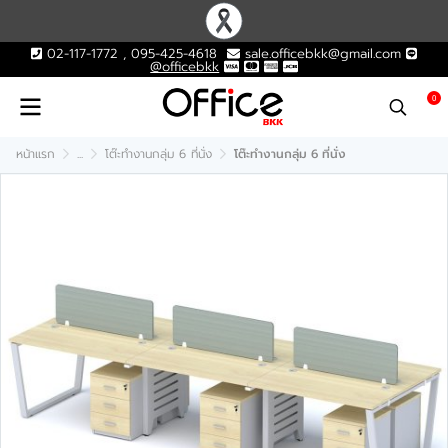
02-117-1772 , 095-425-4618
sale.officebkk@gmail.com
@officebkk
0
หน้าแรก
...
โต๊ะทำงานกลุ่ม 6 ที่นั่ง
โต๊ะทำงานกลุ่ม 6 ที่นั่ง